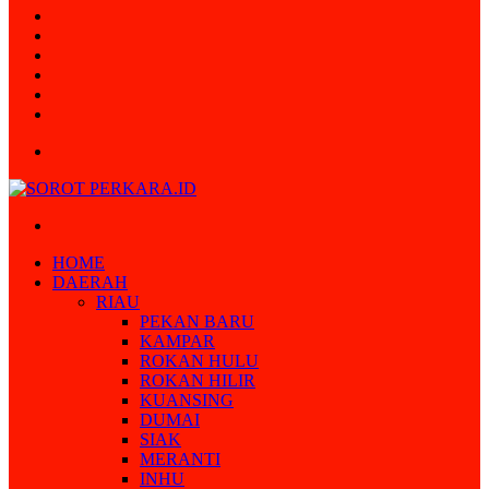
Random
Article
Log
In
Instagram
YouTube
Twitter
Facebook
Menu
Search
for
HOME
DAERAH
RIAU
PEKAN BARU
KAMPAR
ROKAN HULU
ROKAN HILIR
KUANSING
DUMAI
SIAK
MERANTI
INHU