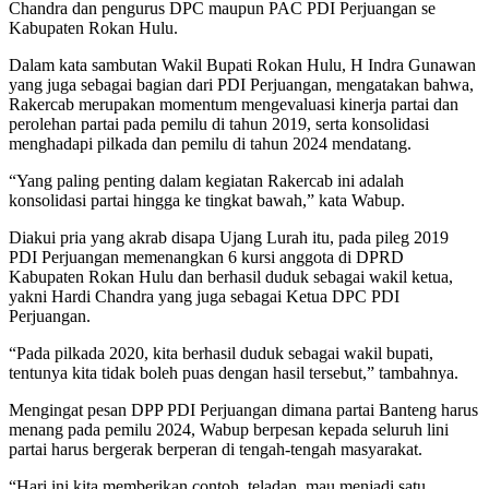
Chandra dan pengurus DPC maupun PAC PDI Perjuangan se
Kabupaten Rokan Hulu.
Dalam kata sambutan Wakil Bupati Rokan Hulu, H Indra Gunawan
yang juga sebagai bagian dari PDI Perjuangan, mengatakan bahwa,
Rakercab merupakan momentum mengevaluasi kinerja partai dan
perolehan partai pada pemilu di tahun 2019, serta konsolidasi
menghadapi pilkada dan pemilu di tahun 2024 mendatang.
“Yang paling penting dalam kegiatan Rakercab ini adalah
konsolidasi partai hingga ke tingkat bawah,” kata Wabup.
Diakui pria yang akrab disapa Ujang Lurah itu, pada pileg 2019
PDI Perjuangan memenangkan 6 kursi anggota di DPRD
Kabupaten Rokan Hulu dan berhasil duduk sebagai wakil ketua,
yakni Hardi Chandra yang juga sebagai Ketua DPC PDI
Perjuangan.
“Pada pilkada 2020, kita berhasil duduk sebagai wakil bupati,
tentunya kita tidak boleh puas dengan hasil tersebut,” tambahnya.
Mengingat pesan DPP PDI Perjuangan dimana partai Banteng harus
menang pada pemilu 2024, Wabup berpesan kepada seluruh lini
partai harus bergerak berperan di tengah-tengah masyarakat.
“Hari ini kita memberikan contoh, teladan, mau menjadi satu