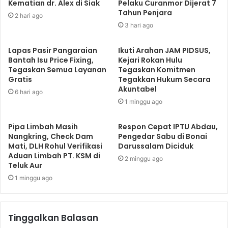
Kematian dr. Alex di Siak
Pelaku Curanmor Dijerat 7
Tahun Penjara
2 hari ago
3 hari ago
Lapas Pasir Pangaraian
Ikuti Arahan JAM PIDSUS,
Bantah Isu Price Fixing,
Kejari Rokan Hulu
Tegaskan Semua Layanan
Tegaskan Komitmen
Gratis
Tegakkan Hukum Secara
Akuntabel
6 hari ago
1 minggu ago
Pipa Limbah Masih
Respon Cepat IPTU Abdau,
Nangkring, Check Dam
Pengedar Sabu di Bonai
Mati, DLH Rohul Verifikasi
Darussalam Diciduk
Aduan Limbah PT. KSM di
2 minggu ago
Teluk Aur
1 minggu ago
Tinggalkan Balasan