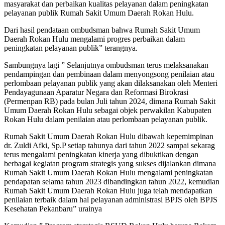
masyarakat dan perbaikan kualitas pelayanan dalam peningkatan
pelayanan publik Rumah Sakit Umum Daerah Rokan Hulu.
Dari hasil pendataan ombudsman bahwa Rumah Sakit Umum
Daerah Rokan Hulu mengalami progres perbaikan dalam
peningkatan pelayanan publik” terangnya.
Sambungnya lagi ” Selanjutnya ombudsman terus melaksanakan
pendampingan dan pembinaan dalam menyongsong penilaian atau
perlombaan pelayanan publik yang akan dilaksanakan oleh Menteri
Pendayagunaan Aparatur Negara dan Reformasi Birokrasi
(Permenpan RB) pada bulan Juli tahun 2024, dimana Rumah Sakit
Umum Daerah Rokan Hulu sebagai objek perwakilan Kabupaten
Rokan Hulu dalam penilaian atau perlombaan pelayanan publik.
Rumah Sakit Umum Daerah Rokan Hulu dibawah kepemimpinan
dr. Zuldi Afki, Sp.P setiap tahunya dari tahun 2022 sampai sekarag
terus mengalami peningkatan kinerja yang dibuktikan dengan
berbagai kegiatan program strategis yang sukses dijalankan dimana
Rumah Sakit Umum Daerah Rokan Hulu mengalami peningkatan
pendapatan selama tahun 2023 dibandingkan tahun 2022, kemudian
Rumah Sakit Umum Daerah Rokan Hulu juga telah mendapatkan
penilaian terbaik dalam hal pelayanan administrasi BPJS oleh BPJS
Kesehatan Pekanbaru” urainya