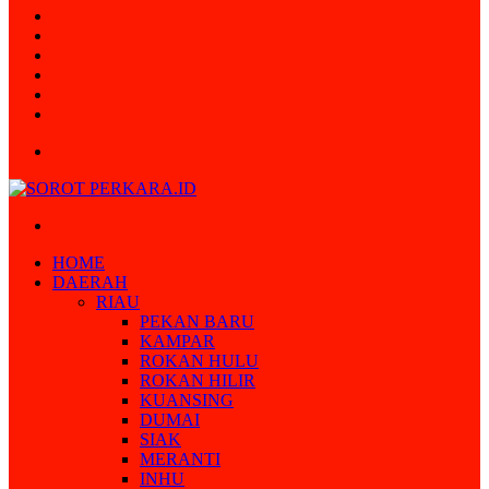
Random
Article
Log
In
Instagram
YouTube
Twitter
Facebook
Menu
Search
for
HOME
DAERAH
RIAU
PEKAN BARU
KAMPAR
ROKAN HULU
ROKAN HILIR
KUANSING
DUMAI
SIAK
MERANTI
INHU