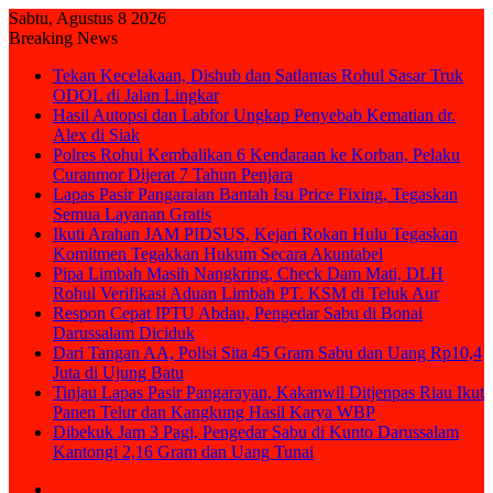
Sabtu, Agustus 8 2026
Breaking News
Tekan Kecelakaan, Dishub dan Satlantas Rohul Sasar Truk
ODOL di Jalan Lingkar
Hasil Autopsi dan Labfor Ungkap Penyebab Kematian dr.
Alex di Siak
Polres Rohul Kembalikan 6 Kendaraan ke Korban, Pelaku
Curanmor Dijerat 7 Tahun Penjara
Lapas Pasir Pangaraian Bantah Isu Price Fixing, Tegaskan
Semua Layanan Gratis
Ikuti Arahan JAM PIDSUS, Kejari Rokan Hulu Tegaskan
Komitmen Tegakkan Hukum Secara Akuntabel
Pipa Limbah Masih Nangkring, Check Dam Mati, DLH
Rohul Verifikasi Aduan Limbah PT. KSM di Teluk Aur
Respon Cepat IPTU Abdau, Pengedar Sabu di Bonai
Darussalam Diciduk
Dari Tangan AA, Polisi Sita 45 Gram Sabu dan Uang Rp10,4
Juta di Ujung Batu
Tinjau Lapas Pasir Pangarayan, Kakanwil Ditjenpas Riau Ikut
Panen Telur dan Kangkung Hasil Karya WBP
Dibekuk Jam 3 Pagi, Pengedar Sabu di Kunto Darussalam
Kantongi 2,16 Gram dan Uang Tunai
Sidebar