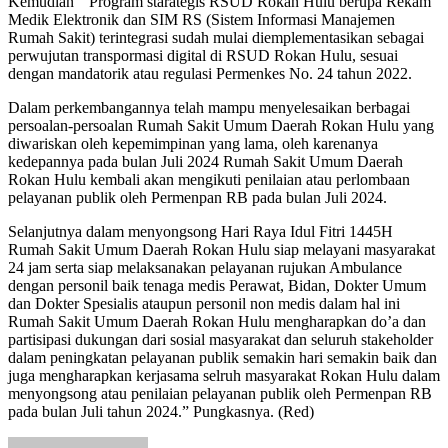
Kemudian ” Program starategis RSUD Rokan Hulu berupa Rekam
Medik Elektronik dan SIM RS (Sistem Informasi Manajemen
Rumah Sakit) terintegrasi sudah mulai diemplementasikan sebagai
perwujutan transpormasi digital di RSUD Rokan Hulu, sesuai
dengan mandatorik atau regulasi Permenkes No. 24 tahun 2022.
Dalam perkembangannya telah mampu menyelesaikan berbagai
persoalan-persoalan Rumah Sakit Umum Daerah Rokan Hulu yang
diwariskan oleh kepemimpinan yang lama, oleh karenanya
kedepannya pada bulan Juli 2024 Rumah Sakit Umum Daerah
Rokan Hulu kembali akan mengikuti penilaian atau perlombaan
pelayanan publik oleh Permenpan RB pada bulan Juli 2024.
Selanjutnya dalam menyongsong Hari Raya Idul Fitri 1445H
Rumah Sakit Umum Daerah Rokan Hulu siap melayani masyarakat
24 jam serta siap melaksanakan pelayanan rujukan Ambulance
dengan personil baik tenaga medis Perawat, Bidan, Dokter Umum
dan Dokter Spesialis ataupun personil non medis dalam hal ini
Rumah Sakit Umum Daerah Rokan Hulu mengharapkan do’a dan
partisipasi dukungan dari sosial masyarakat dan seluruh stakeholder
dalam peningkatan pelayanan publik semakin hari semakin baik dan
juga mengharapkan kerjasama selruh masyarakat Rokan Hulu dalam
menyongsong atau penilaian pelayanan publik oleh Permenpan RB
pada bulan Juli tahun 2024.” Pungkasnya. (Red)
Send