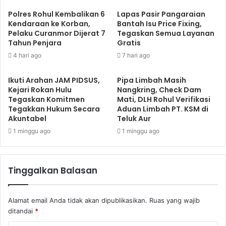
Polres Rohul Kembalikan 6
Lapas Pasir Pangaraian
Kendaraan ke Korban,
Bantah Isu Price Fixing,
Pelaku Curanmor Dijerat 7
Tegaskan Semua Layanan
Tahun Penjara
Gratis
4 hari ago
7 hari ago
Ikuti Arahan JAM PIDSUS,
Pipa Limbah Masih
Kejari Rokan Hulu
Nangkring, Check Dam
Tegaskan Komitmen
Mati, DLH Rohul Verifikasi
Tegakkan Hukum Secara
Aduan Limbah PT. KSM di
Akuntabel
Teluk Aur
1 minggu ago
1 minggu ago
Tinggalkan Balasan
Alamat email Anda tidak akan dipublikasikan.
Ruas yang wajib
ditandai
*