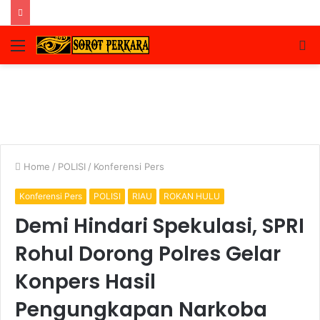
Menu
S
fo
Home
/
POLISI
/
Konferensi Pers
Konferensi Pers
POLISI
RIAU
ROKAN HULU
Demi Hindari Spekulasi, SPRI
Rohul Dorong Polres Gelar
Konpers Hasil
Pengungkapan Narkoba