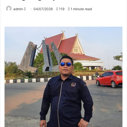
Send
admin
04/07/2026
119
1 minute read
an
email