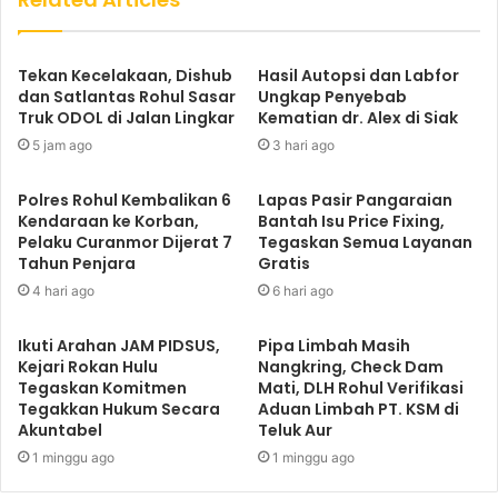
Tekan Kecelakaan, Dishub
Hasil Autopsi dan Labfor
dan Satlantas Rohul Sasar
Ungkap Penyebab
Truk ODOL di Jalan Lingkar
Kematian dr. Alex di Siak
5 jam ago
3 hari ago
Polres Rohul Kembalikan 6
Lapas Pasir Pangaraian
Kendaraan ke Korban,
Bantah Isu Price Fixing,
Pelaku Curanmor Dijerat 7
Tegaskan Semua Layanan
Tahun Penjara
Gratis
4 hari ago
6 hari ago
Ikuti Arahan JAM PIDSUS,
Pipa Limbah Masih
Kejari Rokan Hulu
Nangkring, Check Dam
Tegaskan Komitmen
Mati, DLH Rohul Verifikasi
Tegakkan Hukum Secara
Aduan Limbah PT. KSM di
Akuntabel
Teluk Aur
1 minggu ago
1 minggu ago