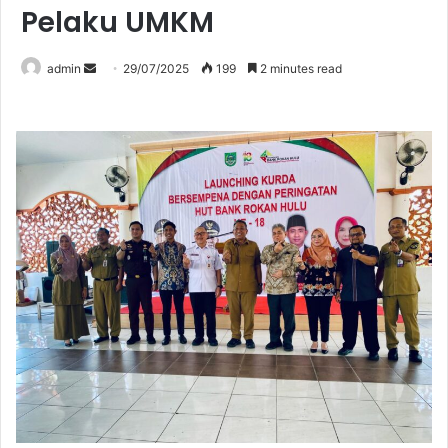
Pelaku UMKM
Send
admin
29/07/2025
199
2 minutes read
an
email