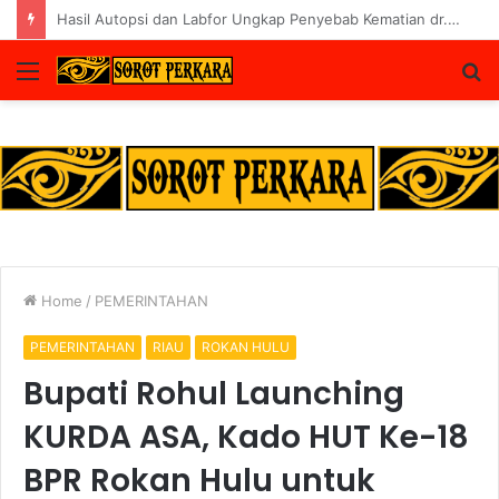
Polres Rohul Kembalikan 6 Kendaraan ke Korban, Pelaku Curanmor Dijerat 7 Tahun Penjara
Menu
S
fo
Home
/
PEMERINTAHAN
PEMERINTAHAN
RIAU
ROKAN HULU
Bupati Rohul Launching
KURDA ASA, Kado HUT Ke-18
BPR Rokan Hulu untuk