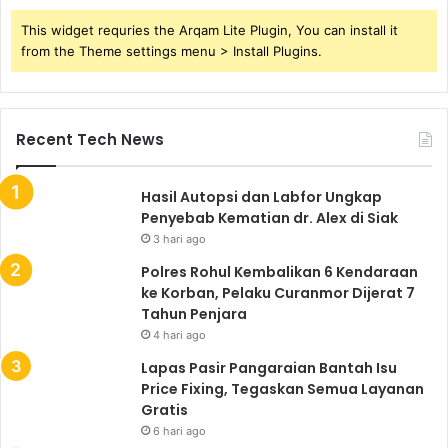
This widget requries the Arqam Lite Plugin, You can install it
from the Theme settings menu > Install Plugins.
Recent Tech News
Hasil Autopsi dan Labfor Ungkap
Penyebab Kematian dr. Alex di Siak
3 hari ago
Polres Rohul Kembalikan 6 Kendaraan
ke Korban, Pelaku Curanmor Dijerat 7
Tahun Penjara
4 hari ago
Lapas Pasir Pangaraian Bantah Isu
Price Fixing, Tegaskan Semua Layanan
Gratis
6 hari ago