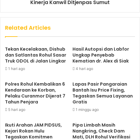
Kinerja Kanwil Ditjenpas Sumut
Related Articles
Tekan Kecelakaan, Dishub
Hasil Autopsi dan Labfor
dan Satlantas Rohul Sasar
Ungkap Penyebab
Truk ODOL di Jalan Lingkar
Kematian dr. Alex di Siak
1 hari ago
4 hari ago
Polres Rohul Kembalikan 6
Lapas Pasir Pangaraian
Kendaraan ke Korban,
Bantah Isu Price Fixing,
Pelaku Curanmor Dijerat 7
Tegaskan Semua Layanan
Tahun Penjara
Gratis
5 hari ago
1 minggu ago
Ikuti Arahan JAM PIDSUS,
Pipa Limbah Masih
Kejari Rokan Hulu
Nangkring, Check Dam
Tegaskan Komitmen
Mati, DLH Rohul Verifikasi