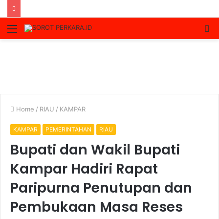
Menu
S
fo
Home
/
RIAU
/
KAMPAR
KAMPAR
PEMERINTAHAN
RIAU
Bupati dan Wakil Bupati
Kampar Hadiri Rapat
Paripurna Penutupan dan
Pembukaan Masa Reses