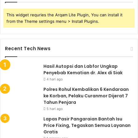
This widget requries the Arqam Lite Plugin, You can install it
from the Theme settings menu > Install Plugins.
Recent Tech News
Hasil Autopsi dan Labfor Ungkap
Penyebab Kematian dr. Alex di Siak
4 hari ago
Polres Rohul Kembalikan 6 Kendaraan
ke Korban, Pelaku Curanmor Dijerat 7
Tahun Penjara
5 hari ago
Lapas Pasir Pangaraian Bantah Isu
Price Fixing, Tegaskan Semua Layanan
Gratis