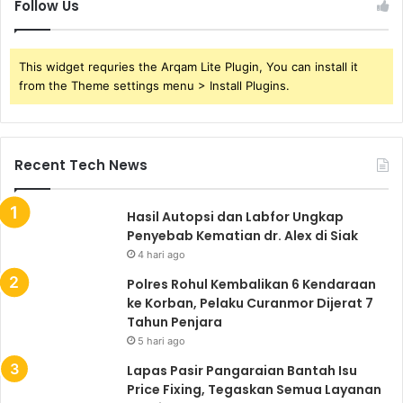
Follow Us
This widget requries the Arqam Lite Plugin, You can install it
from the Theme settings menu > Install Plugins.
Recent Tech News
Hasil Autopsi dan Labfor Ungkap
Penyebab Kematian dr. Alex di Siak
4 hari ago
Polres Rohul Kembalikan 6 Kendaraan
ke Korban, Pelaku Curanmor Dijerat 7
Tahun Penjara
5 hari ago
Lapas Pasir Pangaraian Bantah Isu
Price Fixing, Tegaskan Semua Layanan