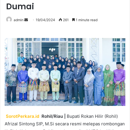
Dumai
Send
admin
19/04/2024
261
1 minute read
an
email
SorotPerkara.id
Rohil/Riau |
Bupati Rokan Hilir (Rohil)
Afrizal Sintong SIP, M.Si secara resmi melepas rombongan