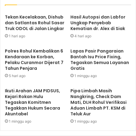
Tekan Kecelakaan, Dishub
Hasil Autopsi dan Labfor
dan Satlantas Rohul Sasar
Ungkap Penyebab
Truk ODOL di Jalan Lingkar
Kematian dr. Alex di Siak
1 hari ago
4 hari ago
Polres Rohul Kembalikan 6
Lapas Pasir Pangaraian
Kendaraan ke Korban,
Bantah Isu Price Fixing,
Pelaku Curanmor Dijerat 7
Tegaskan Semua Layanan
Tahun Penjara
Gratis
5 hari ago
1 minggu ago
Ikuti Arahan JAM PIDSUS,
Pipa Limbah Masih
Kejari Rokan Hulu
Nangkring, Check Dam
Tegaskan Komitmen
Mati, DLH Rohul Verifikasi
Tegakkan Hukum Secara
Aduan Limbah PT. KSM di
Akuntabel
Teluk Aur
1 minggu ago
1 minggu ago