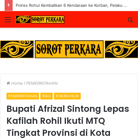
Lapas Pasir Pangaraian Bantah Isu Price Fixing, Tegaskan Semua Layanan Gratis
Menu
S
fo
Home
/
PEMERINTAHAN
PEMERINTAHAN
RIAU
ROKAN HILIR
Bupati Afrizal Sintong Lepas
Kafilah Rohil Ikuti MTQ
Tingkat Provinsi di Kota