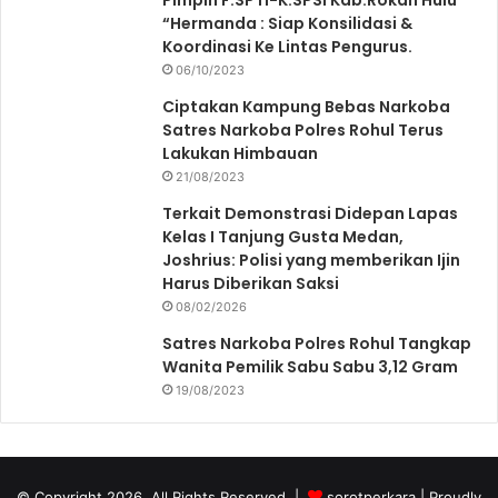
Pimpin F.SPTI-K.SPSI Kab.Rokan Hulu
“Hermanda : Siap Konsilidasi &
Koordinasi Ke Lintas Pengurus.
06/10/2023
Ciptakan Kampung Bebas Narkoba
Satres Narkoba Polres Rohul Terus
Lakukan Himbauan
21/08/2023
Terkait Demonstrasi Didepan Lapas
Kelas I Tanjung Gusta Medan,
Joshrius: Polisi yang memberikan Ijin
Harus Diberikan Saksi
08/02/2026
Satres Narkoba Polres Rohul Tangkap
Wanita Pemilik Sabu Sabu 3,12 Gram
19/08/2023
© Copyright 2026, All Rights Reserved |
sorotperkara
| Proudly