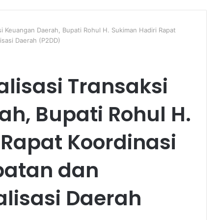
ksi Keuangan Daerah, Bupati Rohul H. Sukiman Hadiri Rapat
lisasi Daerah (P2DD)
alisasi Transaksi
h, Bupati Rohul H.
 Rapat Koordinasi
patan dan
alisasi Daerah