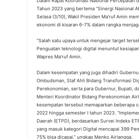
Dalam Rapat Koordinasi Nasional Percepatan d
Tahun 2023 yang bertema “Sinergi Nasional Aks
Selasa (3/10), Wakil Presiden Ma’ruf Amin m
ekonomi di kisaran 6-7% dalam rangka menja
“Salah satu upaya untuk mengejar target terseb
Penguatan teknologi digital menuntut kesiapan
Wapres Ma’ruf Amin.
Dalam kesempatan yang juga dihadiri Gubernu
Ombudsman, Staf Ahli Bidang Transformasi Dig
Perekonomian, serta para Gubernur, Bupati, d
Menteri Koordinator Bidang Perekonomian Air
kesempatan tersebut memaparkan beberapa ca
2022 hingga semester I tahun 2023. “Implement
Daerah (ETPD), berdasarkan Survei Indeks ET
yang masuk kategori Digital mencapai 399 Pem
75% bisa dicapai,” ungkap Menko Airlangga.