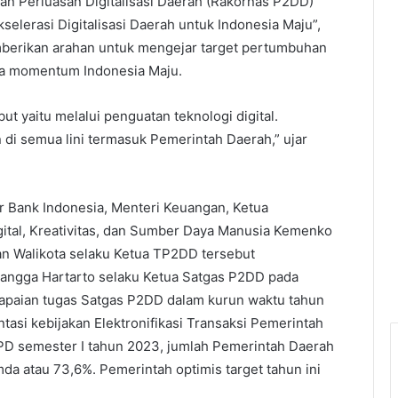
an Perluasan Digitalisasi Daerah (Rakornas P2DD)
elerasi Digitalisasi Daerah untuk Indonesia Maju”,
emberikan arahan untuk mengejar target pertumbuhan
ga momentum Indonesia Maju.
ut yaitu melalui penguatan teknologi digital.
 di semua lini termasuk Pemerintah Daerah,” ujar
r Bank Indonesia, Menteri Keuangan, Ketua
ital, Kreativitas, dan Sumber Daya Manusia Kemenko
an Walikota selaku Ketua TP2DD tersebut
langga Hartarto selaku Ketua Satgas P2DD pada
paian tugas Satgas P2DD dalam kurun waktu tahun
asi kebijakan Elektronifikasi Transaksi Pemerintah
PD semester I tahun 2023, jumlah Pemerintah Daerah
da atau 73,6%. Pemerintah optimis target tahun ini