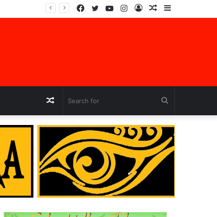
Facebook
Twitter
YouTube
Instagram
Log
Random
Sidebar
jara
In
Article
Random
Search
Article
for