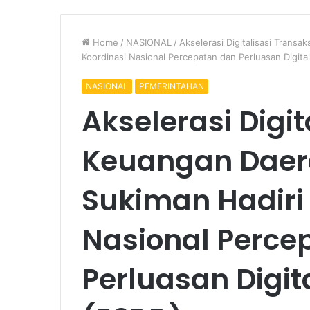
Home
/
NASIONAL
/
Akselerasi Digitalisasi Transa
Koordinasi Nasional Percepatan dan Perluasan Digita
NASIONAL
PEMERINTAHAN
Akselerasi Digit
Keuangan Daera
Sukiman Hadiri
Nasional Perce
Perluasan Digit