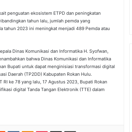
rkait penguatan ekosistem ETPD dan peningkatan
Dibandingkan tahun lalu, jumlah pemda yang
ada tahun 2023 ini meningkat menjadi 489 Pemda atau
epala Dinas Komunikasi dan Informatika H. Syofwan,
 menambahkan bahwa Dinas Komunikasi dan Informatika
an Bupati untuk dapat menginisiasi transformasi digital
isasi Daerah (TP2DD) Kabupaten Rokan Hulu.
T RI ke 78 yang lalu, 17 Agustus 2023, Bupati Rokan
fikasi digital Tanda Tangan Elektronik (TTE) dalam
erest
Reddit
VKontakte
Odnoklassniki
Pocket
Share via Email
Print