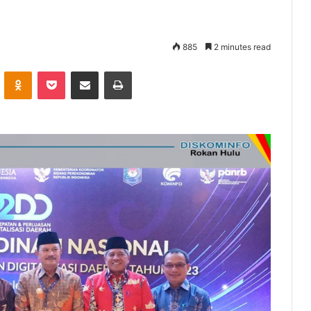
885
2 minutes read
VKontakte
Odnoklassniki
Pocket
Share via Email
Print