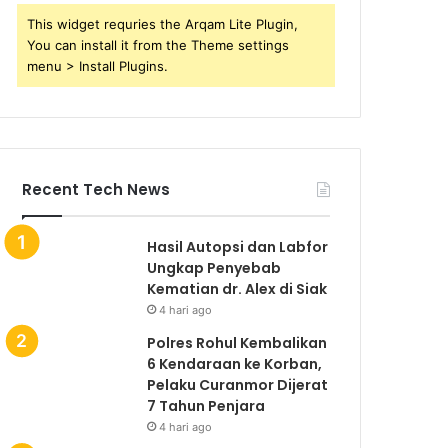
This widget requries the Arqam Lite Plugin,
You can install it from the Theme settings
menu > Install Plugins.
Recent Tech News
Hasil Autopsi dan Labfor
Ungkap Penyebab
Kematian dr. Alex di Siak
4 hari ago
Polres Rohul Kembalikan
6 Kendaraan ke Korban,
Pelaku Curanmor Dijerat
7 Tahun Penjara
4 hari ago