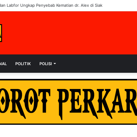
embalikan 6 Kendaraan ke Korban, Pelaku Curanmor Dijerat 7 Tahun Pen
NAL
POLITIK
POLISI