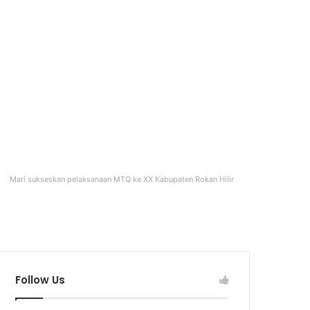
Mari sukseskan pelaksanaan MTQ ke XX Kabupaten Rokan Hilir
Follow Us