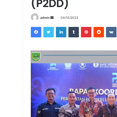
(P2DD)
Send
admin
04/10/2023
an
Facebook
Twitter
LinkedIn
Tumblr
Pinterest
Reddit
email