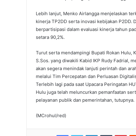
Lebih lanjut, Menko Airlangga menjelaskan te
kinerja TP2DD serta inovasi kebijakan P2DD. 
berpartisipasi dalam evaluasi kinerja tahun p
setara 90,2%.
Turut serta mendampingi Bupati Rokan Hulu, K
S.Sos. yang diwakili Kabid IKP Rudy Fadrial,
akan segera menindak lanjuti perintah dan arah
melalui Tim Percepatan dan Perluasan Digital
Terlebih lagi pada saat Upacara Peringatan HU
Hulu juga telah meluncurkan pemanfaatan serti
pelayanan publik dan pemerintahan, tutupnya.
(MCrohul/red)
Facebook
Twitter
LinkedIn
Tumblr
Pint