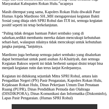
Masyarakat Kabupaten Rokan Hulu.”ucapnya
Masih ditempat yang sama, Kapolres Rokan Hulu diwakili Paur
Humas Aipda Mardiono SH.,MH mengapresiasi kegiatan Bakti
Sosial yang ditaja oleh SPRI Rohul dan ITJI ini, semoga kegiatan
positif seperti ini tetap berkelanjutan.
“Paling tidak dengan bantuan Paket sembako yang di
salurkan,sedikit membantu mereka dalam mencukupi kebutuhan
sehari-hari, walaupun nilainya tidak mencukupi untuk kebutuhan
jangka panjang,”lanjutnya.
Mardiono juga berharap semoga paket sembako yang disalurkan
dapat bermanfaat untuk panti asuhan Al-Khairiyah, dan semoga
Kegiatan Baksos seperti ini tidak berhenti sampai disini tetapi bisa
menjadi kegiatan rutin dan terus lanjut Kedepannya.
Kegiatan ini didukung sejumlah Mitra SPRI Rohul, antara lain
Pengadilan Negeri (PN) Pasir Pengaraian, Kapolres Rokan Hulu,
Kejaksaan Rokan Hulu, Dinas Pekerjaan Umum Dan Penataan
Ruang (PUPR), Dinas Pendidikan Pemuda dan Olahraga
(DISDIKPORA), Dinas Komunikasi dan Informatika (Diskominfo),
Lapas Pasir Pengaraian. (Humas SPRI Rohul)