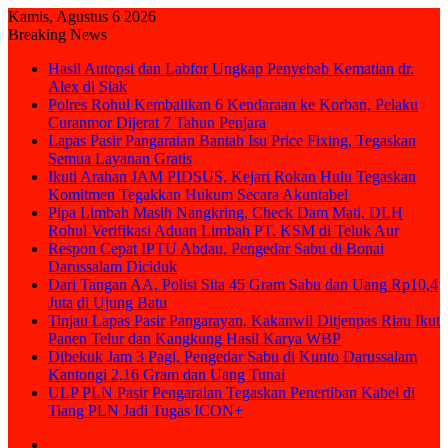
Kamis, Agustus 6 2026
Breaking News
Hasil Autopsi dan Labfor Ungkap Penyebab Kematian dr.
Alex di Siak
Polres Rohul Kembalikan 6 Kendaraan ke Korban, Pelaku
Curanmor Dijerat 7 Tahun Penjara
Lapas Pasir Pangaraian Bantah Isu Price Fixing, Tegaskan
Semua Layanan Gratis
Ikuti Arahan JAM PIDSUS, Kejari Rokan Hulu Tegaskan
Komitmen Tegakkan Hukum Secara Akuntabel
Pipa Limbah Masih Nangkring, Check Dam Mati, DLH
Rohul Verifikasi Aduan Limbah PT. KSM di Teluk Aur
Respon Cepat IPTU Abdau, Pengedar Sabu di Bonai
Darussalam Diciduk
Dari Tangan AA, Polisi Sita 45 Gram Sabu dan Uang Rp10,4
Juta di Ujung Batu
Tinjau Lapas Pasir Pangarayan, Kakanwil Ditjenpas Riau Ikut
Panen Telur dan Kangkung Hasil Karya WBP
Dibekuk Jam 3 Pagi, Pengedar Sabu di Kunto Darussalam
Kantongi 2,16 Gram dan Uang Tunai
ULP PLN Pasir Pengaraian Tegaskan Penertiban Kabel di
Tiang PLN Jadi Tugas ICON+
Sidebar