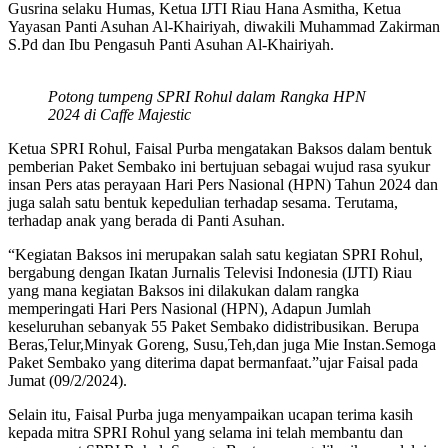
Gusrina selaku Humas, Ketua IJTI Riau Hana Asmitha, Ketua
Yayasan Panti Asuhan Al-Khairiyah, diwakili Muhammad Zakirman
S.Pd dan Ibu Pengasuh Panti Asuhan Al-Khairiyah.
Potong tumpeng SPRI Rohul dalam Rangka HPN
2024 di Caffe Majestic
Ketua SPRI Rohul, Faisal Purba mengatakan Baksos dalam bentuk
pemberian Paket Sembako ini bertujuan sebagai wujud rasa syukur
insan Pers atas perayaan Hari Pers Nasional (HPN) Tahun 2024 dan
juga salah satu bentuk kepedulian terhadap sesama. Terutama,
terhadap anak yang berada di Panti Asuhan.
“Kegiatan Baksos ini merupakan salah satu kegiatan SPRI Rohul,
bergabung dengan Ikatan Jurnalis Televisi Indonesia (IJTI) Riau
yang mana kegiatan Baksos ini dilakukan dalam rangka
memperingati Hari Pers Nasional (HPN), Adapun Jumlah
keseluruhan sebanyak 55 Paket Sembako didistribusikan. Berupa
Beras,Telur,Minyak Goreng, Susu,Teh,dan juga Mie Instan.Semoga
Paket Sembako yang diterima dapat bermanfaat.”ujar Faisal pada
Jumat (09/2/2024).
Selain itu, Faisal Purba juga menyampaikan ucapan terima kasih
kepada mitra SPRI Rohul yang selama ini telah membantu dan