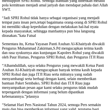
mensupport SPRI Rohul. Semoga Bantuan yang diberikan melalui
pola kemitraan menjadi amal jariyah dan mendapat pahala dari Allah
SWT.
“Jadi SPRI Rohul tidak hanya sebagai organisasi yang menjadi
tempat para insan pers,tetapi bagaimana orang-orang di SPRI Rohul
ini memiliki sikap kepedulian dengan melakukan hal-hal nyata
kepada masyarakat, sehingga manfaatnya pun bisa langsung
dirasakan.”kata Faisal
Sementara itu, Ketua Yayasan Panti Asuhan Al-Khairiyah diwakili
Pengurus Muhammad Zakirman,S.Pd mengucapkan terima kasih
dan rasa syukurnya atas kunjungan Kapolres Rohul yang diwakili
oleh Paur Humas, Pengurus SPRI Rohul, dan Pengurus ITJI Riau
“Alhamdulillah, saya selaku Pengurus yang mewakili Ketua Panti
Asuhan Al-Khairiyah mengucapkan banyak terima kasih kepada
SPRI Rohul dan juga ITJI Riau serta mitranya yang sudah
menyambangi serta berbagi dengan kami, selain memberikan
bantuan Paket Sembako, SPRI Rohul dan ITJI Riau juga
menyampaikan pesan agar kami selaku pengurus tidak mudah
terpengaruh dengan informasi yang belum dipastikan
kebenarannya.”jelasnya
“Selamat Hari Pers Nasional Tahun 2024, semoga Pers semakin
maju dan bisa memberikan informasi yang valid, terutama bagi