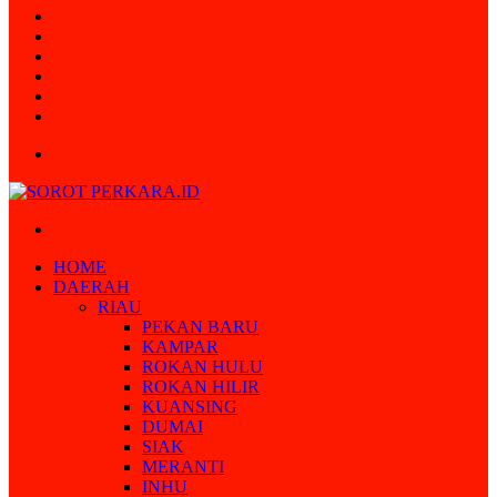
Random
Article
Log
In
Instagram
YouTube
Twitter
Facebook
Menu
Search
for
HOME
DAERAH
RIAU
PEKAN BARU
KAMPAR
ROKAN HULU
ROKAN HILIR
KUANSING
DUMAI
SIAK
MERANTI
INHU