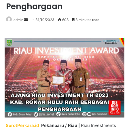
Penghargaan
Send
admin
31/10/2023
608
3 minutes read
an
email
SorotPerkara.id
Pekanbaru / Riau |
Riau Investments