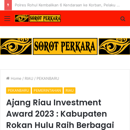
Lapas Pasir Pangaraian Bantah Isu Price Fixing, Tegaskan Semua Layanan Gratis
Menu
S
fo
Home
/
RIAU
/
PEKANBARU
PEKANBARU
PEMERINTAHAN
RIAU
Ajang Riau Investment
Award 2023 : Kabupaten
Rokan Hulu Raih Berbagai