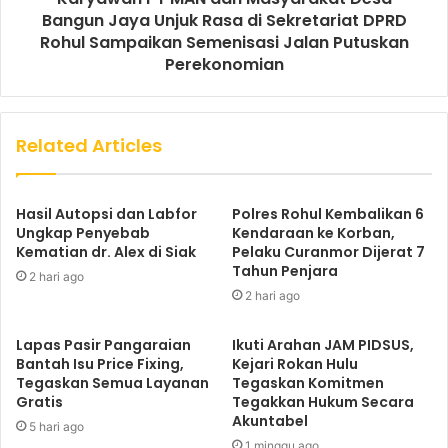
Bangun Jaya Unjuk Rasa di Sekretariat DPRD
Rohul Sampaikan Semenisasi Jalan Putuskan
Perekonomian
Related Articles
Hasil Autopsi dan Labfor
Polres Rohul Kembalikan 6
Ungkap Penyebab
Kendaraan ke Korban,
Kematian dr. Alex di Siak
Pelaku Curanmor Dijerat 7
Tahun Penjara
2 hari ago
2 hari ago
Lapas Pasir Pangaraian
Ikuti Arahan JAM PIDSUS,
Bantah Isu Price Fixing,
Kejari Rokan Hulu
Tegaskan Semua Layanan
Tegaskan Komitmen
Gratis
Tegakkan Hukum Secara
Akuntabel
5 hari ago
1 minggu ago