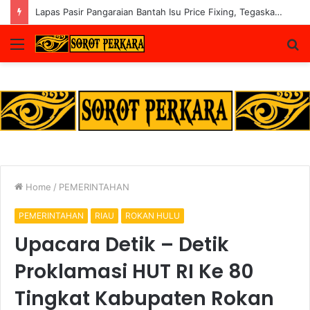
Ikuti Arahan JAM PIDSUS, Kejari Rokan Hulu Tegaskan Komitmen Tegakkan Hukum Secara Akuntabel
Menu
S
fo
Home
/
PEMERINTAHAN
PEMERINTAHAN
RIAU
ROKAN HULU
Upacara Detik – Detik
Proklamasi HUT RI Ke 80
Tingkat Kabupaten Rokan