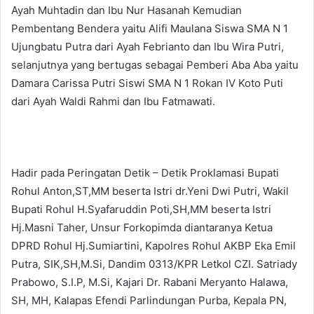
Ayah Muhtadin dan Ibu Nur Hasanah Kemudian
Pembentang Bendera yaitu Alifi Maulana Siswa SMA N 1
Ujungbatu Putra dari Ayah Febrianto dan Ibu Wira Putri,
selanjutnya yang bertugas sebagai Pemberi Aba Aba yaitu
Damara Carissa Putri Siswi SMA N 1 Rokan IV Koto Puti
dari Ayah Waldi Rahmi dan Ibu Fatmawati.
Hadir pada Peringatan Detik – Detik Proklamasi Bupati
Rohul Anton,ST,MM beserta Istri dr.Yeni Dwi Putri, Wakil
Bupati Rohul H.Syafaruddin Poti,SH,MM beserta Istri
Hj.Masni Taher, Unsur Forkopimda diantaranya Ketua
DPRD Rohul Hj.Sumiartini, Kapolres Rohul AKBP Eka Emil
Putra, SIK,SH,M.Si, Dandim 0313/KPR Letkol CZI. Satriady
Prabowo, S.I.P, M.Si, Kajari Dr. Rabani Meryanto Halawa,
SH, MH, Kalapas Efendi Parlindungan Purba, Kepala PN,