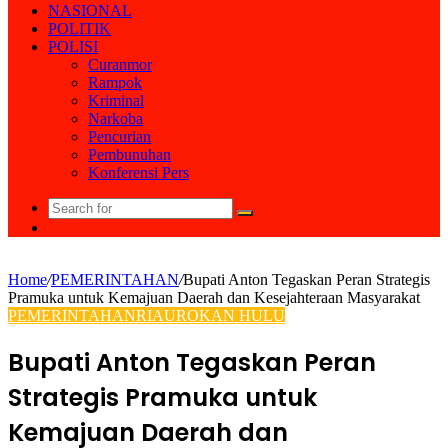
NASIONAL
POLITIK
POLISI
Curanmor
Rampok
Kriminal
Narkoba
Pencurian
Pembunuhan
Konferensi Pers
Search
Random
for
Article
Home
/
PEMERINTAHAN
/
Bupati Anton Tegaskan Peran Strategis
Pramuka untuk Kemajuan Daerah dan Kesejahteraan Masyarakat
PEMERINTAHAN
RIAU
ROKAN HULU
Bupati Anton Tegaskan Peran
Strategis Pramuka untuk
Kemajuan Daerah dan