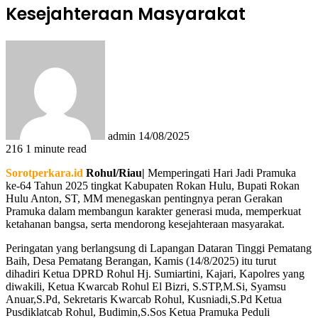
Kesejahteraan Masyarakat
Send
an
email
admin
14/08/2025
216
1 minute read
Sorotperkara.id
Rohul/Riau|
Memperingati Hari Jadi Pramuka
ke-64 Tahun 2025 tingkat Kabupaten Rokan Hulu, Bupati Rokan
Hulu Anton, ST, MM menegaskan pentingnya peran Gerakan
Pramuka dalam membangun karakter generasi muda, memperkuat
ketahanan bangsa, serta mendorong kesejahteraan masyarakat.
Peringatan yang berlangsung di Lapangan Dataran Tinggi Pematang
Baih, Desa Pematang Berangan, Kamis (14/8/2025) itu turut
dihadiri Ketua DPRD Rohul Hj. Sumiartini, Kajari, Kapolres yang
diwakili, Ketua Kwarcab Rohul El Bizri, S.STP,M.Si, Syamsu
Anuar,S.Pd, Sekretaris Kwarcab Rohul, Kusniadi,S.Pd Ketua
Pusdiklatcab Rohul, Budimin,S.Sos Ketua Pramuka Peduli