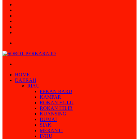
Random
Article
Log
In
Instagram
YouTube
Twitter
Facebook
Menu
Search
for
HOME
DAERAH
RIAU
PEKAN BARU
KAMPAR
ROKAN HULU
ROKAN HILIR
KUANSING
DUMAI
SIAK
MERANTI
INHU