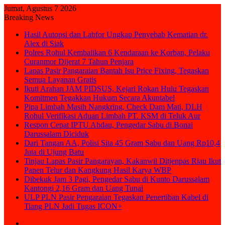
Jumat, Agustus 7 2026
Breaking News
Hasil Autopsi dan Labfor Ungkap Penyebab Kematian dr.
Alex di Siak
Polres Rohul Kembalikan 6 Kendaraan ke Korban, Pelaku
Curanmor Dijerat 7 Tahun Penjara
Lapas Pasir Pangaraian Bantah Isu Price Fixing, Tegaskan
Semua Layanan Gratis
Ikuti Arahan JAM PIDSUS, Kejari Rokan Hulu Tegaskan
Komitmen Tegakkan Hukum Secara Akuntabel
Pipa Limbah Masih Nangkring, Check Dam Mati, DLH
Rohul Verifikasi Aduan Limbah PT. KSM di Teluk Aur
Respon Cepat IPTU Abdau, Pengedar Sabu di Bonai
Darussalam Diciduk
Dari Tangan AA, Polisi Sita 45 Gram Sabu dan Uang Rp10,4
Juta di Ujung Batu
Tinjau Lapas Pasir Pangarayan, Kakanwil Ditjenpas Riau Ikut
Panen Telur dan Kangkung Hasil Karya WBP
Dibekuk Jam 3 Pagi, Pengedar Sabu di Kunto Darussalam
Kantongi 2,16 Gram dan Uang Tunai
ULP PLN Pasir Pengaraian Tegaskan Penertiban Kabel di
Tiang PLN Jadi Tugas ICON+
Sidebar