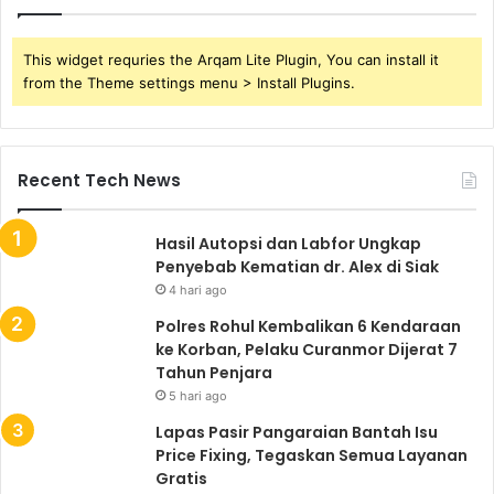
This widget requries the Arqam Lite Plugin, You can install it
from the Theme settings menu > Install Plugins.
Recent Tech News
Hasil Autopsi dan Labfor Ungkap
Penyebab Kematian dr. Alex di Siak
4 hari ago
Polres Rohul Kembalikan 6 Kendaraan
ke Korban, Pelaku Curanmor Dijerat 7
Tahun Penjara
5 hari ago
Lapas Pasir Pangaraian Bantah Isu
Price Fixing, Tegaskan Semua Layanan
Gratis