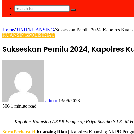
Search
Random
for
Article
Home
/
RIAU
/
KUANSING
/
Sukseskan Pemilu 2024, Kapolres Kuan
KUANSING
POLISI
RIAU
Sukseskan Pemilu 2024, Kapolres 
Send
an
email
admin
13/09/2023
506
1 minute read
Facebook
Twitter
LinkedIn
Tumblr
Pinterest
Reddit
VKontakte
Odnoklassniki
Pocket
WhatsApp
Share
Print
via
Kapolres Kuansing AKPB Pengucap Priyo Soegito,S.I.K, M.
Email
SorotPerkara.id
Kuansing Riau |
Kapolres Kuansing AKPB Penguc