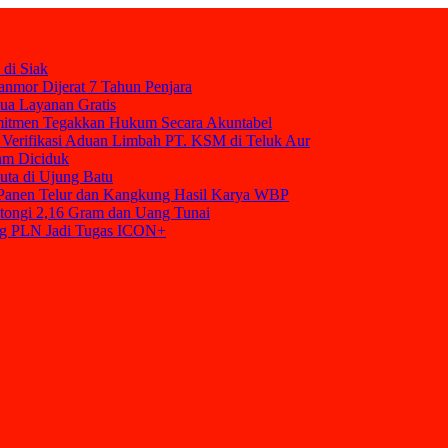
 di Siak
nmor Dijerat 7 Tahun Penjara
mua Layanan Gratis
mitmen Tegakkan Hukum Secara Akuntabel
Verifikasi Aduan Limbah PT. KSM di Teluk Aur
am Diciduk
uta di Ujung Batu
t Panen Telur dan Kangkung Hasil Karya WBP
tongi 2,16 Gram dan Uang Tunai
ang PLN Jadi Tugas ICON+