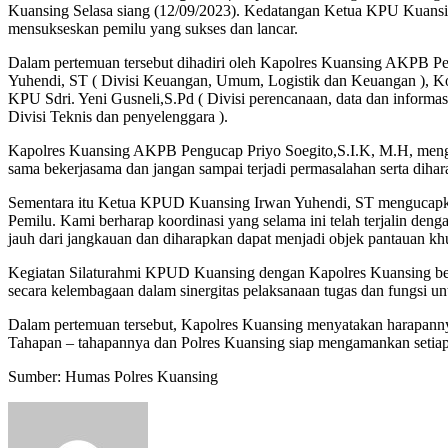
Kuansing Selasa siang (12/09/2023). Kedatangan Ketua KPU Kuansin
mensukseskan pemilu yang sukses dan lancar.
Dalam pertemuan tersebut dihadiri oleh Kapolres Kuansing AKP
Yuhendi, ST ( Divisi Keuangan, Umum, Logistik dan Keuangan ), Komi
KPU Sdri. Yeni Gusneli,S.Pd ( Divisi perencanaan, data dan infor
Divisi Teknis dan penyelenggara ).
Kapolres Kuansing AKPB Pengucap Priyo Soegito,S.I.K, M.H, mengu
sama bekerjasama dan jangan sampai terjadi permasalahan serta diha
Sementara itu Ketua KPUD Kuansing Irwan Yuhendi, ST mengucapka
Pemilu. Kami berharap koordinasi yang selama ini telah terjalin de
jauh dari jangkauan dan diharapkan dapat menjadi objek pantauan kh
Kegiatan Silaturahmi KPUD Kuansing dengan Kapolres Kuansing berl
secara kelembagaan dalam sinergitas pelaksanaan tugas dan fungsi 
Dalam pertemuan tersebut, Kapolres Kuansing menyatakan harapanny
Tahapan – tahapannya dan Polres Kuansing siap mengamankan setia
Sumber: Humas Polres Kuansing
Send
an
email