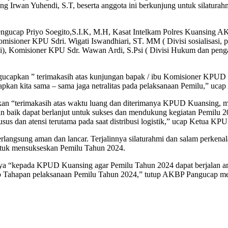
g Irwan Yuhendi, S.T, beserta anggota ini berkunjung untuk silatu
B Pengucap Priyo Soegito,S.I.K, M.H, Kasat Intelkam Polres Ku
sioner KPU Sdri. Wigati Iswandhiari, ST. MM ( Divisi sosialisasi, p
masi), Komisioner KPU Sdr. Wawan Ardi, S.Psi ( Divisi Hukum dan pe
capkan ” terimakasih atas kunjungan bapak / ibu Komisioner KPUD K
rapkan kita sama – sama jaga netralitas pada pelaksanaan Pemilu,” uc
n “terimakasih atas waktu luang dan diterimanya KPUD Kuansing, m
ngan baik dapat berlanjut untuk sukses dan mendukung kegiatan Pemilu
usus dan atensi terutama pada saat distribusi logistik,” ucap Ketua K
angsung aman dan lancar. Terjalinnya silaturahmi dan salam perken
untuk mensukseskan Pemilu Tahun 2024.
a “kepada KPUD Kuansing agar Pemilu Tahun 2024 dapat berjalan aman
p Tahapan pelaksanaan Pemilu Tahun 2024,” tutup AKBP Pangucap me