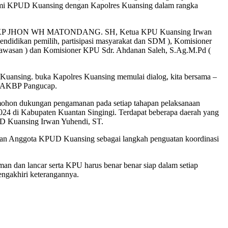
rahmi KPUD Kuansing dengan Kapolres Kuansing dalam rangka
ansing AKP JHON WH MATONDANG. SH, Ketua KPU Kuansing Irwan
endidikan pemilih, partisipasi masyarakat dan SDM ), Komisioner
ngawasan ) dan Komisioner KPU Sdr. Ahdanan Saleh, S.Ag.M.Pd (
uansing. buka Kapolres Kuansing memulai dialog, kita bersama –
ap AKBP Pangucap.
ohon dukungan pengamanan pada setiap tahapan pelaksanaan
 2024 di Kabupaten Kuantan Singingi. Terdapat beberapa daerah yang
PUD Kuansing Irwan Yuhendi, ST.
alan Anggota KPUD Kuansing sebagai langkah penguatan koordinasi
 dan lancar serta KPU harus benar benar siap dalam setiap
ngakhiri keterangannya.