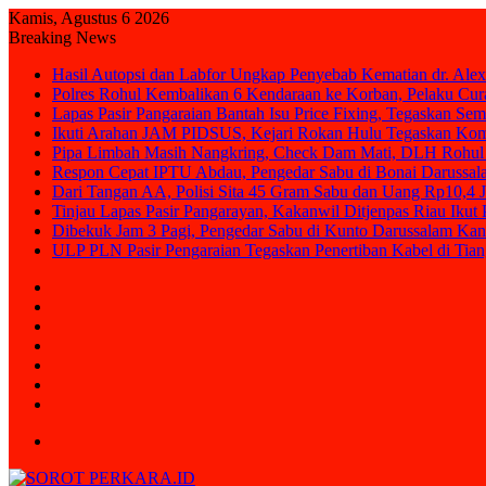
Kamis, Agustus 6 2026
Breaking News
Hasil Autopsi dan Labfor Ungkap Penyebab Kematian dr. Alex
Polres Rohul Kembalikan 6 Kendaraan ke Korban, Pelaku Cura
Lapas Pasir Pangaraian Bantah Isu Price Fixing, Tegaskan Se
Ikuti Arahan JAM PIDSUS, Kejari Rokan Hulu Tegaskan Ko
Pipa Limbah Masih Nangkring, Check Dam Mati, DLH Rohul 
Respon Cepat IPTU Abdau, Pengedar Sabu di Bonai Darussal
Dari Tangan AA, Polisi Sita 45 Gram Sabu dan Uang Rp10,4 J
Tinjau Lapas Pasir Pangarayan, Kakanwil Ditjenpas Riau Iku
Dibekuk Jam 3 Pagi, Pengedar Sabu di Kunto Darussalam Kan
ULP PLN Pasir Pengaraian Tegaskan Penertiban Kabel di Ti
Sidebar
Random
Article
Log
In
Instagram
YouTube
Twitter
Facebook
Menu