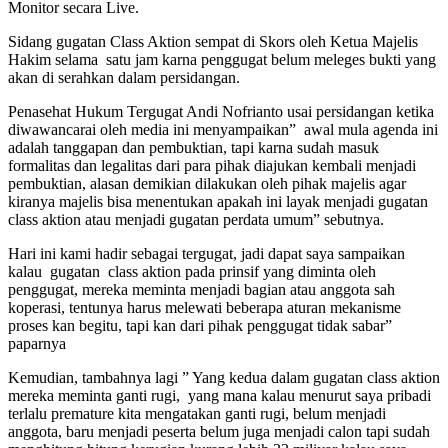
Monitor secara Live.
Sidang gugatan Class Aktion sempat di Skors oleh Ketua Majelis
Hakim selama satu jam karna penggugat belum meleges bukti yang
akan di serahkan dalam persidangan.
Penasehat Hukum Tergugat Andi Nofrianto usai persidangan ketika
diwawancarai oleh media ini menyampaikan” awal mula agenda ini
adalah tanggapan dan pembuktian, tapi karna sudah masuk
formalitas dan legalitas dari para pihak diajukan kembali menjadi
pembuktian, alasan demikian dilakukan oleh pihak majelis agar
kiranya majelis bisa menentukan apakah ini layak menjadi gugatan
class aktion atau menjadi gugatan perdata umum” sebutnya.
Hari ini kami hadir sebagai tergugat, jadi dapat saya sampaikan
kalau gugatan class aktion pada prinsif yang diminta oleh
penggugat, mereka meminta menjadi bagian atau anggota sah
koperasi, tentunya harus melewati beberapa aturan mekanisme
proses kan begitu, tapi kan dari pihak penggugat tidak sabar”
paparnya
Kemudian, tambahnya lagi ” Yang kedua dalam gugatan class aktion
mereka meminta ganti rugi, yang mana kalau menurut saya pribadi
terlalu premature kita mengatakan ganti rugi, belum menjadi
anggota, baru menjadi peserta belum juga menjadi calon tapi sudah