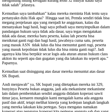
menghitung hitung kerugian kurang lebih 32 miliyar kalau saya
tidak salah” jelasnya.
Kemudian saya tambahkan” kalau mereka meminta Hak tentu saya
pertanyakn dulu Hak apa? Hingga saat ini, Pemda sendiri tidak bisa
megang penjelasan apa yang menjadi ke anggotaan, kalau dia
menanyakan bagi hasil, bagi saya pribadi saya menyimpulkan dalam
pandangan hukum saya tidak ada dasar, saya tegas mengatakan
tidak ada dasar, mereka baru peserta, kalau lah peserta bisa
menikmat ganti rugi dan bagi hasil, jawabnya cuma satu, peserta
yang masuk ASN tidak lulus dia bisa menuntut ganti rugi, peserta
yang masuk kepolisian tidak lulus dia bisa minta ganti rugi?. Jadi
agarnya kita bisa berpikir secar logis ada aturan aturan hukum class
aktion itu seperti apa dan gugatan yang dia lakukan itu seperti apa.”
Paparnya.
Kemudian saat disinggung atas dasar mereka menuntut atas dasar
SK Bupati.
Andi menjawab” ya, SK bupati yang ditetapkan mereka ini 329,
bunyinya Peserta bukan anggota, jadi ada mekanisme mekanisme
lain dalam pembentukan sendiri anggota didalam koperasi sawit
timur jaya, kemaren mungkin kami mengalah karna ada anggota
pasif dan aktif, tetapi melihat kinerja yang kedepan langkah langkah
yang mereka lakukan kita pertegas. Saya mengatas namakan
koperasi atau pengurus koperasi kita pertegas anggota sah dan yang