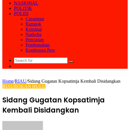
NASIONAL
POLITIK
POLISI
Curanmor
Rampok
Kriminal
Narkoba
Pencurian
Pembunuhan
Konferensi Pers
Search
Random
for
Article
Home
/
RIAU
/
Sidang Gugatan Kopsatimja Kembali Disidangkan
RIAU
ROKAN HULU
Sidang Gugatan Kopsatimja
Kembali Disidangkan
Send
an