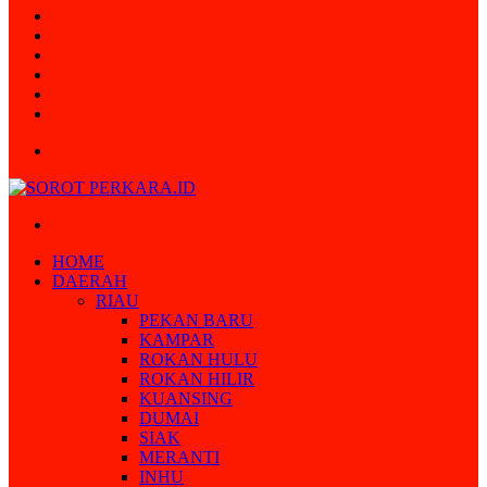
Random
Article
Log
In
Instagram
YouTube
Twitter
Facebook
Menu
Search
for
HOME
DAERAH
RIAU
PEKAN BARU
KAMPAR
ROKAN HULU
ROKAN HILIR
KUANSING
DUMAI
SIAK
MERANTI
INHU