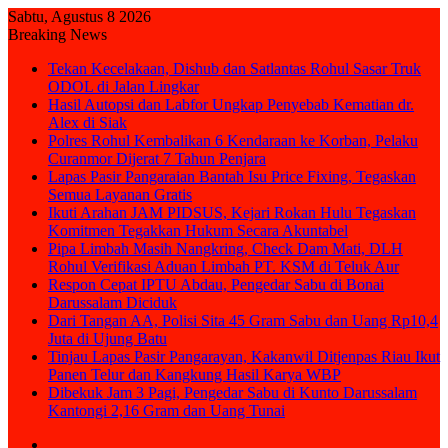
Sabtu, Agustus 8 2026
Breaking News
Tekan Kecelakaan, Dishub dan Satlantas Rohul Sasar Truk
ODOL di Jalan Lingkar
Hasil Autopsi dan Labfor Ungkap Penyebab Kematian dr.
Alex di Siak
Polres Rohul Kembalikan 6 Kendaraan ke Korban, Pelaku
Curanmor Dijerat 7 Tahun Penjara
Lapas Pasir Pangaraian Bantah Isu Price Fixing, Tegaskan
Semua Layanan Gratis
Ikuti Arahan JAM PIDSUS, Kejari Rokan Hulu Tegaskan
Komitmen Tegakkan Hukum Secara Akuntabel
Pipa Limbah Masih Nangkring, Check Dam Mati, DLH
Rohul Verifikasi Aduan Limbah PT. KSM di Teluk Aur
Respon Cepat IPTU Abdau, Pengedar Sabu di Bonai
Darussalam Diciduk
Dari Tangan AA, Polisi Sita 45 Gram Sabu dan Uang Rp10,4
Juta di Ujung Batu
Tinjau Lapas Pasir Pangarayan, Kakanwil Ditjenpas Riau Ikut
Panen Telur dan Kangkung Hasil Karya WBP
Dibekuk Jam 3 Pagi, Pengedar Sabu di Kunto Darussalam
Kantongi 2,16 Gram dan Uang Tunai
Sidebar