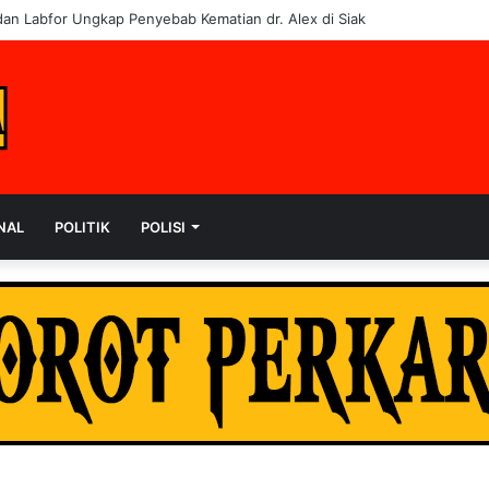
embalikan 6 Kendaraan ke Korban, Pelaku Curanmor Dijerat 7 Tahun Pen
NAL
POLITIK
POLISI