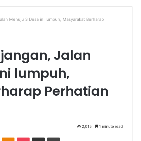
Jalan Menuju 3 Desa ini lumpuh, Masyarakat Berharap
njangan, Jalan
ini lumpuh,
harap Perhatian
2,015
1 minute read
VKontakte
Odnoklassniki
Pocket
Share via Email
Print