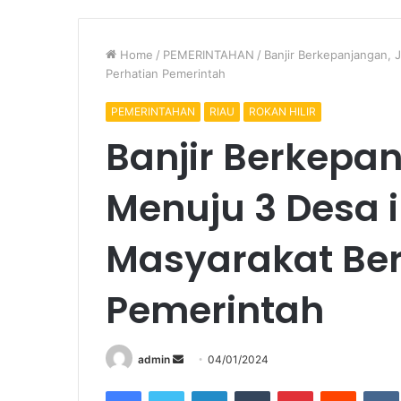
Home
/
PEMERINTAHAN
/
Banjir Berkepanjangan, 
Perhatian Pemerintah
PEMERINTAHAN
RIAU
ROKAN HILIR
Banjir Berkepa
Menuju 3 Desa 
Masyarakat Ber
Pemerintah
Send
admin
04/01/2024
an
Facebook
Twitter
LinkedIn
Tumblr
Pinterest
Reddit