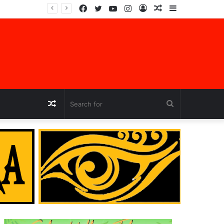
Facebook
Twitter
YouTube
Instagram
Log
Random
Sidebar
jara
In
Article
Random
Search
Article
for