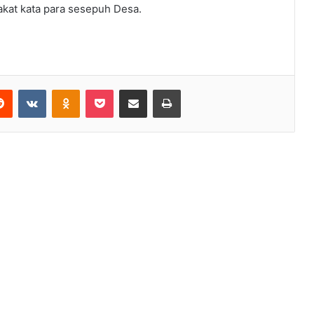
at kata para sesepuh Desa.
erest
Reddit
VKontakte
Odnoklassniki
Pocket
Share via Email
Print