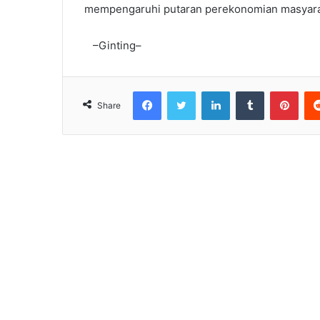
mempengaruhi putaran perekonomian masyarak
–Ginting–
Facebook
Twitter
LinkedIn
Tumblr
Pint
Share