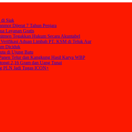
 di Siak
nmor Dijerat 7 Tahun Penjara
mua Layanan Gratis
mitmen Tegakkan Hukum Secara Akuntabel
Verifikasi Aduan Limbah PT. KSM di Teluk Aur
am Diciduk
uta di Ujung Batu
t Panen Telur dan Kangkung Hasil Karya WBP
tongi 2,16 Gram dan Uang Tunai
ang PLN Jadi Tugas ICON+