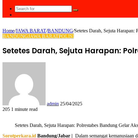
Search
Random
for
Article
Home
/
JAWA BARAT
/
BANDUNG
/
Setetes Darah, Sejuta Harapan:
BANDUNG
JAWA BARAT
POLISI
Setetes Darah, Sejuta Harapan: Po
Send
an
email
admin
25/04/2025
205
1 minute read
Facebook
Twitter
LinkedIn
Tumblr
Pinterest
Reddit
VKontakte
Odnoklassniki
Pocket
WhatsApp
Share
Print
via
Setetes Darah, Sejuta Harapan: Polrestabes Bandung Gelar Ak
Email
Sorotperkara.id
Bandung/Jabar |
Dalam semangat kemanusiaan dan 