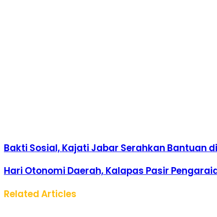
Email
via
Email
Bakti Sosial, Kajati Jabar Serahkan Bantuan
Hari Otonomi Daerah, Kalapas Pasir Pengaraia
Related Articles