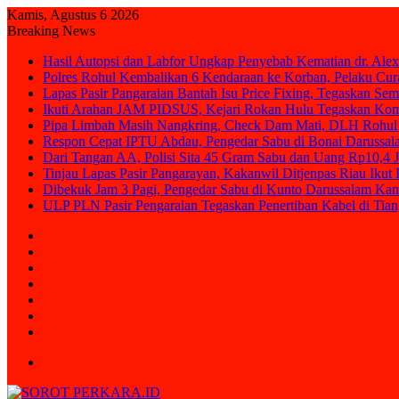
Kamis, Agustus 6 2026
Breaking News
Hasil Autopsi dan Labfor Ungkap Penyebab Kematian dr. Alex
Polres Rohul Kembalikan 6 Kendaraan ke Korban, Pelaku Cura
Lapas Pasir Pangaraian Bantah Isu Price Fixing, Tegaskan Se
Ikuti Arahan JAM PIDSUS, Kejari Rokan Hulu Tegaskan Ko
Pipa Limbah Masih Nangkring, Check Dam Mati, DLH Rohul 
Respon Cepat IPTU Abdau, Pengedar Sabu di Bonai Darussal
Dari Tangan AA, Polisi Sita 45 Gram Sabu dan Uang Rp10,4 J
Tinjau Lapas Pasir Pangarayan, Kakanwil Ditjenpas Riau Iku
Dibekuk Jam 3 Pagi, Pengedar Sabu di Kunto Darussalam Kan
ULP PLN Pasir Pengaraian Tegaskan Penertiban Kabel di Ti
Sidebar
Random
Article
Log
In
Instagram
YouTube
Twitter
Facebook
Menu