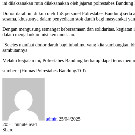
ini dilaksanakan rutin dilaksanakan oleh jajaran polrestabes Bandun
Donor darah ini diikuti oleh 158 personel Polrestabes Bandung sert
sesama, khususnya dalam penyediaan stok darah bagi masyarakat y
Dengan mengusung semangat kebersamaan dan solidaritas, kegiatan ini
dalam menjalankan misi kemanusiaan.
“Setetes manfaat donor darah bagi tubuhmu yang kita sumbangkan bisa
sambutannya.
Melalui kegiatan ini, Polrestabes Bandung berharap dapat terus men
sumber : (Humas Polrestabes Bandung/D.J)
Send
an
email
admin
25/04/2025
205
1 minute read
Facebook
Twitter
LinkedIn
Tumblr
Pinterest
Reddit
VKontakte
Odnoklassniki
Pocket
WhatsApp
Share
Print
Share
via
Facebook
Twitter
LinkedIn
Tumblr
Pinterest
Reddit
VKontakte
Odnoklassniki
Pocket
Share
Print