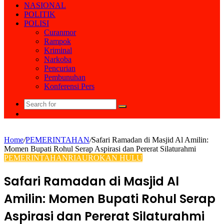
NASIONAL
POLITIK
POLISI
Curanmor
Rampok
Kriminal
Narkoba
Pencurian
Pembunuhan
Konferensi Pers
Search
Random
for
Article
Home
/
PEMERINTAHAN
/
Safari Ramadan di Masjid Al Amilin:
Momen Bupati Rohul Serap Aspirasi dan Pererat Silaturahmi
PEMERINTAHAN
RIAU
ROKAN HULU
Safari Ramadan di Masjid Al
Amilin: Momen Bupati Rohul Serap
Aspirasi dan Pererat Silaturahmi