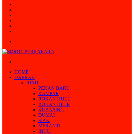
Random
Article
Log
In
Instagram
YouTube
Twitter
Facebook
Menu
Search
for
HOME
DAERAH
RIAU
PEKAN BARU
KAMPAR
ROKAN HULU
ROKAN HILIR
KUANSING
DUMAI
SIAK
MERANTI
INHU