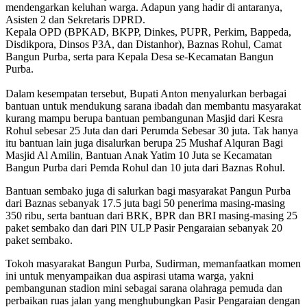
mendengarkan keluhan warga. Adapun yang hadir di antaranya, ​
Asisten 2 dan Sekretaris DPRD.
​Kepala OPD (BPKAD, BKPP, Dinkes, PUPR, Perkim, Bappeda,
Disdikpora, Dinsos P3A, dan Distanhor), ​Baznas Rohul, Camat
Bangun Purba, serta para Kepala Desa se-Kecamatan Bangun
Purba.
​Dalam kesempatan tersebut, Bupati Anton menyalurkan berbagai
bantuan untuk mendukung sarana ibadah dan membantu masyarakat
kurang mampu berupa bantuan pembangunan Masjid dari Kesra
Rohul sebesar 25 Juta dan dari Perumda Sebesar 30 juta. Tak hanya
itu bantuan lain juga disalurkan berupa 25 Mushaf Alquran Bagi
Masjid Al Amilin, Bantuan Anak Yatim 10 Juta se Kecamatan
Bangun Purba dari Pemda Rohul dan 10 juta dari Baznas Rohul.
Bantuan sembako juga di salurkan bagi masyarakat Pangun Purba
dari Baznas sebanyak 17.5 juta bagi 50 penerima masing-masing
350 ribu, serta bantuan dari BRK, BPR dan BRI masing-masing 25
paket sembako dan dari PlN ULP Pasir Pengaraian sebanyak 20
paket sembako.
Tokoh masyarakat Bangun Purba, Sudirman, memanfaatkan momen
ini untuk menyampaikan dua aspirasi utama warga, yakni
pembangunan stadion mini sebagai sarana olahraga pemuda dan
perbaikan ruas jalan yang menghubungkan Pasir Pengaraian dengan