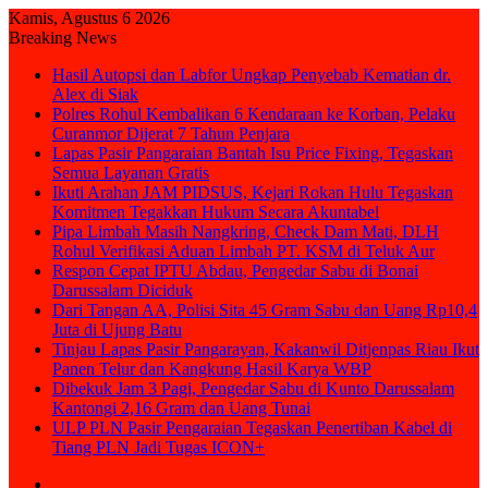
Kamis, Agustus 6 2026
Breaking News
Hasil Autopsi dan Labfor Ungkap Penyebab Kematian dr.
Alex di Siak
Polres Rohul Kembalikan 6 Kendaraan ke Korban, Pelaku
Curanmor Dijerat 7 Tahun Penjara
Lapas Pasir Pangaraian Bantah Isu Price Fixing, Tegaskan
Semua Layanan Gratis
Ikuti Arahan JAM PIDSUS, Kejari Rokan Hulu Tegaskan
Komitmen Tegakkan Hukum Secara Akuntabel
Pipa Limbah Masih Nangkring, Check Dam Mati, DLH
Rohul Verifikasi Aduan Limbah PT. KSM di Teluk Aur
Respon Cepat IPTU Abdau, Pengedar Sabu di Bonai
Darussalam Diciduk
Dari Tangan AA, Polisi Sita 45 Gram Sabu dan Uang Rp10,4
Juta di Ujung Batu
Tinjau Lapas Pasir Pangarayan, Kakanwil Ditjenpas Riau Ikut
Panen Telur dan Kangkung Hasil Karya WBP
Dibekuk Jam 3 Pagi, Pengedar Sabu di Kunto Darussalam
Kantongi 2,16 Gram dan Uang Tunai
ULP PLN Pasir Pengaraian Tegaskan Penertiban Kabel di
Tiang PLN Jadi Tugas ICON+
Sidebar