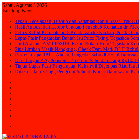
Sabtu, Agustus 8 2026
Breaking News
Tekan Kecelakaan, Dishub dan Satlantas Rohul Sasar Truk OD
Hasil Autopsi dan Labfor Ungkap Penyebab Kematian dr. Alex
Polres Rohul Kembalikan 6 Kendaraan ke Korban, Pelaku Cura
Lapas Pasir Pangaraian Bantah Isu Price Fixing, Tegaskan Se
Ikuti Arahan JAM PIDSUS, Kejari Rokan Hulu Tegaskan Ko
Pipa Limbah Masih Nangkring, Check Dam Mati, DLH Rohul 
Respon Cepat IPTU Abdau, Pengedar Sabu di Bonai Darussal
Dari Tangan AA, Polisi Sita 45 Gram Sabu dan Uang Rp10,4 J
Tinjau Lapas Pasir Pangarayan, Kakanwil Ditjenpas Riau Iku
Dibekuk Jam 3 Pagi, Pengedar Sabu di Kunto Darussalam Kan
Sidebar
Random
Article
Log
In
Instagram
YouTube
Twitter
Facebook
Menu