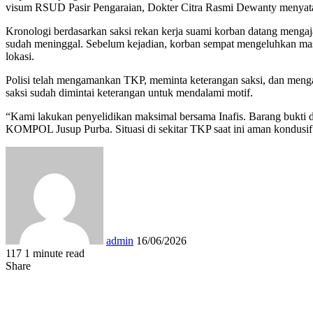
visum RSUD Pasir Pengaraian, Dokter Citra Rasmi Dewanty menyatakan
Kronologi berdasarkan saksi rekan kerja suami korban datang mengaj
sudah meninggal. Sebelum kejadian, korban sempat mengeluhkan masal
lokasi.
Polisi telah mengamankan TKP, meminta keterangan saksi, dan menga
saksi sudah dimintai keterangan untuk mendalami motif.
“Kami lakukan penyelidikan maksimal bersama Inafis. Barang bukti d
KOMPOL Jusup Purba. Situasi di sekitar TKP saat ini aman kondusif
Send
an
email
admin
16/06/2026
117
1 minute read
Facebook
Twitter
LinkedIn
Tumblr
Pinterest
Reddit
VKontakte
Odnoklassniki
Pocket
WhatsApp
Share
Print
Share
via
Facebook
Twitter
LinkedIn
Tumblr
Pinterest
Reddit
VKontakte
Odnoklassniki
Pocket
Share
Print
Email
via
Email