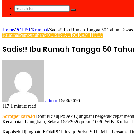
Search
Random
for
Article
Home
/
POLISI
/
Kriminal
/
Sadis!! Ibu Rumah Tangga 50 Tahun Tewas D
Kriminal
Pembunuhan
POLISI
RIAU
ROKAN HULU
Sadis!! Ibu Rumah Tangga 50 Tahun 
Send
an
email
admin
16/06/2026
117
1 minute read
Facebook
Twitter
LinkedIn
Tumblr
Pinterest
Reddit
VKontakte
Odnoklassniki
Pocket
WhatsApp
Share
Print
Sorotperkara.id
Rohul/Riau| Polsek Ujungbatu bergerak cepat meni
via
Kecamatan Ujungbatu, Selasa 16/6/2026 pukul 10.30 WIB. Korban Inur,
Email
Kapolsek Ujungbatu KOMPOL Jusup Purba, S.H., M.H. bersama Tim In