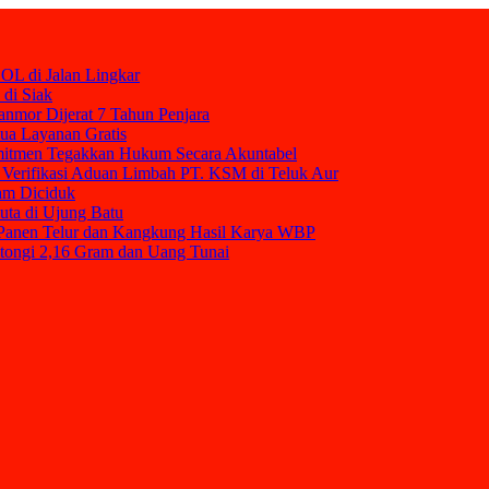
OL di Jalan Lingkar
 di Siak
nmor Dijerat 7 Tahun Penjara
mua Layanan Gratis
mitmen Tegakkan Hukum Secara Akuntabel
Verifikasi Aduan Limbah PT. KSM di Teluk Aur
am Diciduk
uta di Ujung Batu
t Panen Telur dan Kangkung Hasil Karya WBP
tongi 2,16 Gram dan Uang Tunai