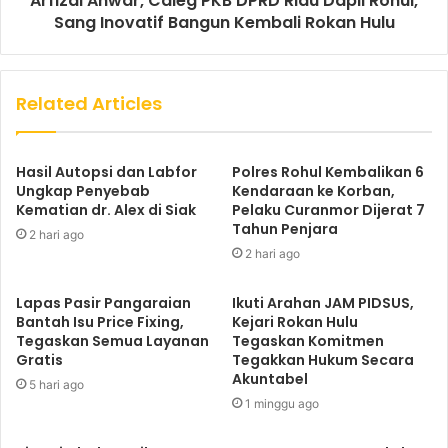
Arfizal Anwar, Caleg PKB DPRD Riau Dapil Rohul,
Sang Inovatif Bangun Kembali Rokan Hulu
Related Articles
Hasil Autopsi dan Labfor
Polres Rohul Kembalikan 6
Ungkap Penyebab
Kendaraan ke Korban,
Kematian dr. Alex di Siak
Pelaku Curanmor Dijerat 7
Tahun Penjara
2 hari ago
2 hari ago
Lapas Pasir Pangaraian
Ikuti Arahan JAM PIDSUS,
Bantah Isu Price Fixing,
Kejari Rokan Hulu
Tegaskan Semua Layanan
Tegaskan Komitmen
Gratis
Tegakkan Hukum Secara
Akuntabel
5 hari ago
1 minggu ago