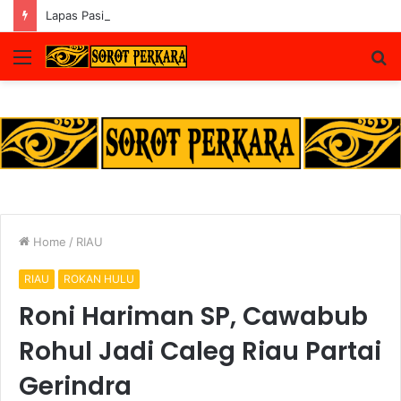
Lapas Pasir Pangaraian Bantah Isu Price Fixing, Tegaskan Semua Layanan Gratis
Menu
S
fo
Home
/
RIAU
RIAU
ROKAN HULU
Roni Hariman SP, Cawabub
Rohul Jadi Caleg Riau Partai
Gerindra