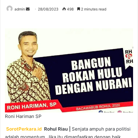
Send
admin
28/08/2023
498
2 minutes read
an
email
Roni Hariman SP
SorotPerkara.id
Rohul Riau |
Senjata ampuh para politisi
adalah momentum. Jika itu dimanfaatkan dengan baik,