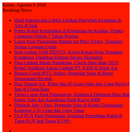
Kamis, Agustus 6 2026
Breaking News
Hasil Autopsi dan Labfor Ungkap Penyebab Kematian dr.
Alex di Siak
Polres Rohul Kembalikan 6 Kendaraan ke Korban, Pelaku
Curanmor Dijerat 7 Tahun Penjara
Lapas Pasir Pangaraian Bantah Isu Price Fixing, Tegaskan
Semua Layanan Gratis
Ikuti Arahan JAM PIDSUS, Kejari Rokan Hulu Tegaskan
Komitmen Tegakkan Hukum Secara Akuntabel
Pipa Limbah Masih Nangkring, Check Dam Mati, DLH
Rohul Verifikasi Aduan Limbah PT. KSM di Teluk Aur
Respon Cepat IPTU Abdau, Pengedar Sabu di Bonai
Darussalam Diciduk
Dari Tangan AA, Polisi Sita 45 Gram Sabu dan Uang Rp10,4
Juta di Ujung Batu
Tinjau Lapas Pasir Pangarayan, Kakanwil Ditjenpas Riau Ikut
Panen Telur dan Kangkung Hasil Karya WBP
Dibekuk Jam 3 Pagi, Pengedar Sabu di Kunto Darussalam
Kantongi 2,16 Gram dan Uang Tunai
ULP PLN Pasir Pengaraian Tegaskan Penertiban Kabel di
Tiang PLN Jadi Tugas ICON+
Sidebar