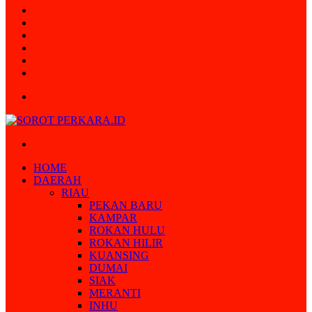
Random
Article
Log
In
Instagram
YouTube
Twitter
Facebook
Menu
Search
for
HOME
DAERAH
RIAU
PEKAN BARU
KAMPAR
ROKAN HULU
ROKAN HILIR
KUANSING
DUMAI
SIAK
MERANTI
INHU