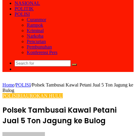
NASIONAL
POLITIK
POLISI
Curanmor
Rampok
Kriminal
Narkoba
Pencurian
Pembunuhan
Konferensi Pers
Search
Random
for
Article
Home
/
POLISI
/
Polsek Tambusai Kawal Petani Jual 5 Ton Jagung ke
Bulog
POLISI
RIAU
ROKAN HULU
Polsek Tambusai Kawal Petani
Jual 5 Ton Jagung ke Bulog
Send