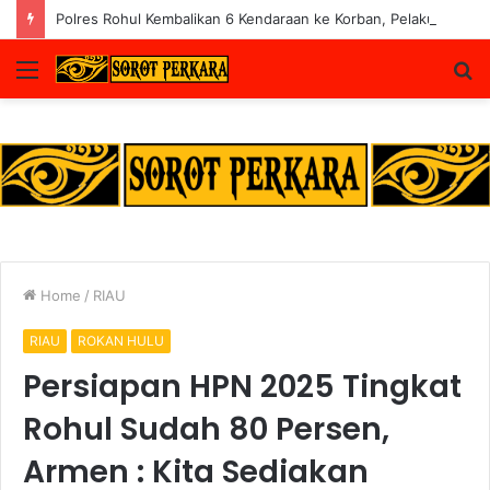
Polres Rohul Kembalikan 6 Kendaraan ke Korban, Pelaku Curanmor Dijerat 7 Tahun Penjara
Menu
S
fo
Home
/
RIAU
RIAU
ROKAN HULU
Persiapan HPN 2025 Tingkat
Rohul Sudah 80 Persen,
Armen : Kita Sediakan