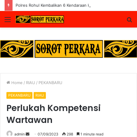
Polres Rohul Kembalikan 6 Kendaraan ke Korban, Pelaku Curanmor Dijerat 7 Tahun Penjara
Menu
S
fo
Home
/
RIAU
/
PEKANBARU
PEKANBARU
RIAU
Perlukah Kompetensi
Wartawan
Send
admin
07/09/2023
298
1 minute read