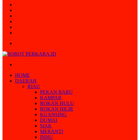
Random
Article
Log
In
Instagram
YouTube
Twitter
Facebook
Menu
Search
for
HOME
DAERAH
RIAU
PEKAN BARU
KAMPAR
ROKAN HULU
ROKAN HILIR
KUANSING
DUMAI
SIAK
MERANTI
INHU