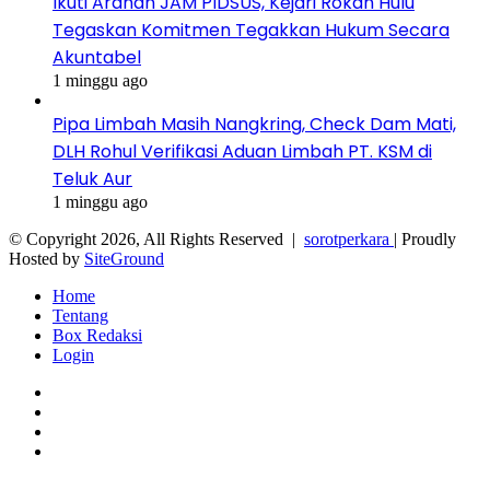
Ikuti Arahan JAM PIDSUS, Kejari Rokan Hulu
Tegaskan Komitmen Tegakkan Hukum Secara
Akuntabel
1 minggu ago
Pipa Limbah Masih Nangkring, Check Dam Mati,
DLH Rohul Verifikasi Aduan Limbah PT. KSM di
Teluk Aur
1 minggu ago
© Copyright 2026, All Rights Reserved |
sorotperkara
| Proudly
Hosted by
SiteGround
Home
Tentang
Box Redaksi
Login
Facebook
Twitter
YouTube
Instagram
Facebook
Twitter
WhatsApp
Telegram
Viber
Back