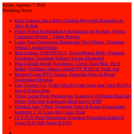
Jumat, Agustus 7 2026
Breaking News
Hasil Autopsi dan Labfor Ungkap Penyebab Kematian dr.
Alex di Siak
Polres Rohul Kembalikan 6 Kendaraan ke Korban, Pelaku
Curanmor Dijerat 7 Tahun Penjara
Lapas Pasir Pangaraian Bantah Isu Price Fixing, Tegaskan
Semua Layanan Gratis
Ikuti Arahan JAM PIDSUS, Kejari Rokan Hulu Tegaskan
Komitmen Tegakkan Hukum Secara Akuntabel
Pipa Limbah Masih Nangkring, Check Dam Mati, DLH
Rohul Verifikasi Aduan Limbah PT. KSM di Teluk Aur
Respon Cepat IPTU Abdau, Pengedar Sabu di Bonai
Darussalam Diciduk
Dari Tangan AA, Polisi Sita 45 Gram Sabu dan Uang Rp10,4
Juta di Ujung Batu
Tinjau Lapas Pasir Pangarayan, Kakanwil Ditjenpas Riau Ikut
Panen Telur dan Kangkung Hasil Karya WBP
Dibekuk Jam 3 Pagi, Pengedar Sabu di Kunto Darussalam
Kantongi 2,16 Gram dan Uang Tunai
ULP PLN Pasir Pengaraian Tegaskan Penertiban Kabel di
Tiang PLN Jadi Tugas ICON+
Sidebar