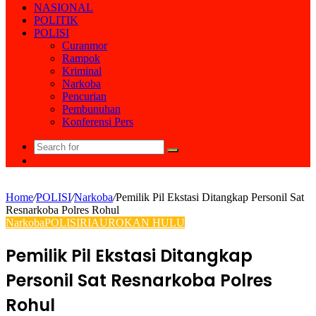
NASIONAL
POLITIK
POLISI
Curanmor
Rampok
Kriminal
Narkoba
Pencurian
Pembunuhan
Konferensi Pers
Search
Random
for
Article
Home
/
POLISI
/
Narkoba
/
Pemilik Pil Ekstasi Ditangkap Personil Sat
Resnarkoba Polres Rohul
Narkoba
POLISI
RIAU
ROKAN HULU
Pemilik Pil Ekstasi Ditangkap
Personil Sat Resnarkoba Polres
Rohul