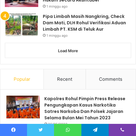
1 minggu ago
Pipa Limbah Masih Nangkring, Check
Dam Mati, DLH Rohul Verifikasi Aduan
Limbah PT. KSM di Teluk Aur
1 minggu ago
Load More
Popular
Recent
Comments
Kapolres Rohul Pimpin Press Release
Pengungkapan Kasus Narkotika
Satres Narkoba Dan Polsek Jajaran
Selama Bulan Mei Tahun 2023
26/05/2023
Pimpin F.SPTI-K.SPSI Kab.Rokan Hulu
Facebook
Twitter
WhatsApp
Telegram
Viber