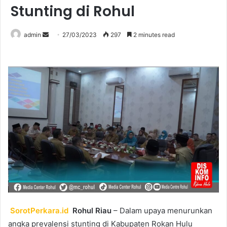
Stunting di Rohul
Send
admin
27/03/2023
297
2 minutes read
an
email
SorotPerkara.id
Rohul Riau
– Dalam upaya menurunkan
angka prevalensi stunting di Kabupaten Rokan Hulu