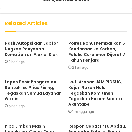
Related Articles
Hasil Autopsi dan Labfor
Polres Rohul Kembalikan 6
Ungkap Penyebab
Kendaraan ke Korban,
Kematian dr. Alex di Siak
Pelaku Curanmor Dijerat 7
Tahun Penjara
2 hari ago
2 hari ago
Lapas Pasir Pangaraian
Ikuti Arahan JAM PIDSUS,
Bantah Isu Price Fixing,
Kejari Rokan Hulu
Tegaskan Semua Layanan
Tegaskan Komitmen
Gratis
Tegakkan Hukum Secara
Akuntabel
5 hari ago
1 minggu ago
Pipa Limbah Masih
Respon Cepat IPTU Abdau,
Nangkring, Check Dam
Pengedar Sabu di Bonai