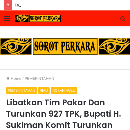
Lapas Pasir Pangaraian Bantah Isu Price Fixing, Tegaskan Semua Layanan Gratis
Menu
S
fo
Home
/
PEMERINTAHAN
PEMERINTAHAN
RIAU
ROKAN HULU
Libatkan Tim Pakar Dan
Turunkan 927 TPK, Bupati H.
Sukiman Komit Turunkan