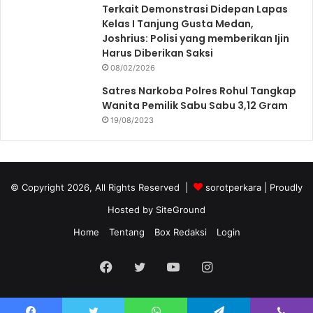
Terkait Demonstrasi Didepan Lapas
Kelas I Tanjung Gusta Medan,
Joshrius: Polisi yang memberikan Ijin
Harus Diberikan Saksi
08/02/2026
Satres Narkoba Polres Rohul Tangkap
Wanita Pemilik Sabu Sabu 3,12 Gram
19/08/2023
© Copyright 2026, All Rights Reserved |
sorotperkara
| Proudly
Hosted by
SiteGround
Home
Tentang
Box Redaksi
Login
Facebook
Twitter
YouTube
Instagram