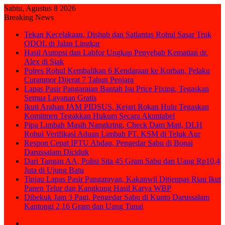
Sabtu, Agustus 8 2026
Breaking News
Tekan Kecelakaan, Dishub dan Satlantas Rohul Sasar Truk
ODOL di Jalan Lingkar
Hasil Autopsi dan Labfor Ungkap Penyebab Kematian dr.
Alex di Siak
Polres Rohul Kembalikan 6 Kendaraan ke Korban, Pelaku
Curanmor Dijerat 7 Tahun Penjara
Lapas Pasir Pangaraian Bantah Isu Price Fixing, Tegaskan
Semua Layanan Gratis
Ikuti Arahan JAM PIDSUS, Kejari Rokan Hulu Tegaskan
Komitmen Tegakkan Hukum Secara Akuntabel
Pipa Limbah Masih Nangkring, Check Dam Mati, DLH
Rohul Verifikasi Aduan Limbah PT. KSM di Teluk Aur
Respon Cepat IPTU Abdau, Pengedar Sabu di Bonai
Darussalam Diciduk
Dari Tangan AA, Polisi Sita 45 Gram Sabu dan Uang Rp10,4
Juta di Ujung Batu
Tinjau Lapas Pasir Pangarayan, Kakanwil Ditjenpas Riau Ikut
Panen Telur dan Kangkung Hasil Karya WBP
Dibekuk Jam 3 Pagi, Pengedar Sabu di Kunto Darussalam
Kantongi 2,16 Gram dan Uang Tunai
Sidebar