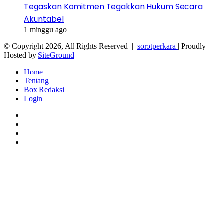
Tegaskan Komitmen Tegakkan Hukum Secara
Akuntabel
1 minggu ago
© Copyright 2026, All Rights Reserved |
sorotperkara
| Proudly
Hosted by
SiteGround
Home
Tentang
Box Redaksi
Login
Facebook
Twitter
YouTube
Instagram
Facebook
Twitter
WhatsApp
Telegram
Viber
Back
to
top
button