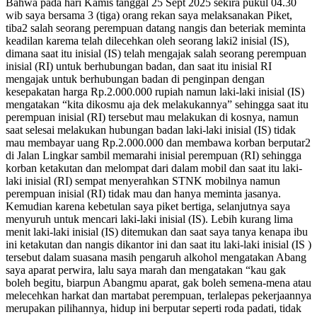
Bahwa pada hari Kamis tanggal 25 Sept 2025 sekira pukul 04.30
wib saya bersama 3 (tiga) orang rekan saya melaksanakan Piket,
tiba2 salah seorang perempuan datang nangis dan beteriak meminta
keadilan karema telah dilecehkan oleh seorang laki2 inisial (IS),
dimana saat itu inisial (IS) telah mengajak salah seorang perempuan
inisial (RI) untuk berhubungan badan, dan saat itu inisial RI
mengajak untuk berhubungan badan di penginpan dengan
kesepakatan harga Rp.2.000.000 rupiah namun laki-laki inisial (IS)
mengatakan “kita dikosmu aja dek melakukannya” sehingga saat itu
perempuan inisial (RI) tersebut mau melakukan di kosnya, namun
saat selesai melakukan hubungan badan laki-laki inisial (IS) tidak
mau membayar uang Rp.2.000.000 dan membawa korban berputar2
di Jalan Lingkar sambil memarahi inisial perempuan (RI) sehingga
korban ketakutan dan melompat dari dalam mobil dan saat itu laki-
laki inisial (RI) sempat menyerahkan STNK mobilnya namun
perempuan inisial (RI) tidak mau dan hanya meminta jasanya.
Kemudian karena kebetulan saya piket bertiga, selanjutnya saya
menyuruh untuk mencari laki-laki inisial (IS). Lebih kurang lima
menit laki-laki inisial (IS) ditemukan dan saat saya tanya kenapa ibu
ini ketakutan dan nangis dikantor ini dan saat itu laki-laki inisial (IS )
tersebut dalam suasana masih pengaruh alkohol mengatakan Abang
saya aparat perwira, lalu saya marah dan mengatakan “kau gak
boleh begitu, biarpun Abangmu aparat, gak boleh semena-mena atau
melecehkan harkat dan martabat perempuan, terlalepas pekerjaannya
merupakan pilihannya, hidup ini berputar seperti roda padati, tidak