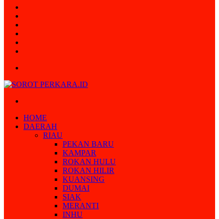
Random
Article
Log
In
Instagram
YouTube
Twitter
Facebook
Menu
Search
for
HOME
DAERAH
RIAU
PEKAN BARU
KAMPAR
ROKAN HULU
ROKAN HILIR
KUANSING
DUMAI
SIAK
MERANTI
INHU