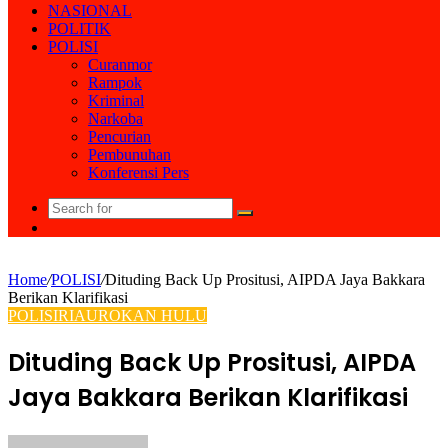
NASIONAL
POLITIK
POLISI
Curanmor
Rampok
Kriminal
Narkoba
Pencurian
Pembunuhan
Konferensi Pers
Search
Random
for
Article
Home
/
POLISI
/
Dituding Back Up Prositusi, AIPDA Jaya Bakkara
Berikan Klarifikasi
POLISI
RIAU
ROKAN HULU
Dituding Back Up Prositusi, AIPDA
Jaya Bakkara Berikan Klarifikasi
Send