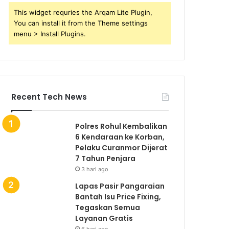
This widget requries the Arqam Lite Plugin,
You can install it from the Theme settings
menu > Install Plugins.
Recent Tech News
Polres Rohul Kembalikan
6 Kendaraan ke Korban,
Pelaku Curanmor Dijerat
7 Tahun Penjara
3 hari ago
Lapas Pasir Pangaraian
Bantah Isu Price Fixing,
Tegaskan Semua
Layanan Gratis
6 hari ago