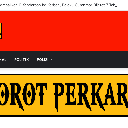
Kembalikan 6 Kendaraan ke Korban, Pelaku Curanmor Dijerat 7 Tahun Pen
NAL
POLITIK
POLISI