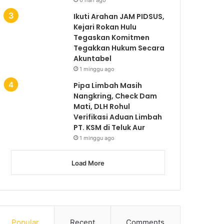
Ikuti Arahan JAM PIDSUS,
Kejari Rokan Hulu
Tegaskan Komitmen
Tegakkan Hukum Secara
Akuntabel
1 minggu ago
Pipa Limbah Masih
Nangkring, Check Dam
Mati, DLH Rohul
Verifikasi Aduan Limbah
PT. KSM di Teluk Aur
1 minggu ago
Load More
Popular
Recent
Comments