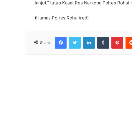
lanjut,” tutup Kasat Res Narkoba Polres Rohul 
(Humas Polres Rohul/red)
Facebook
Twitter
LinkedIn
Tumblr
Pint
Share