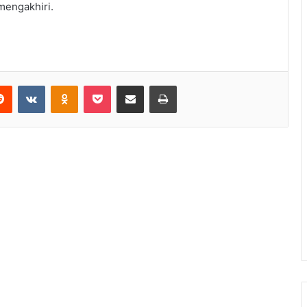
mengakhiri.
erest
Reddit
VKontakte
Odnoklassniki
Pocket
Share via Email
Print