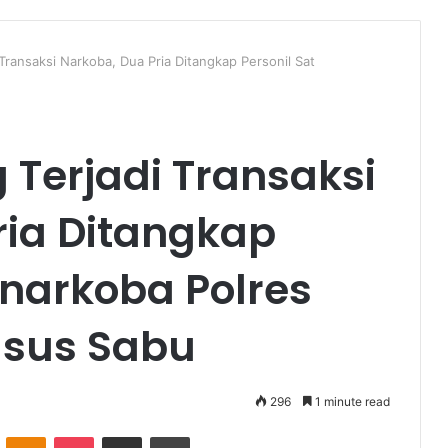
 Transaksi Narkoba, Dua Pria Ditangkap Personil Sat
g Terjadi Transaksi
ria Ditangkap
snarkoba Polres
asus Sabu
296
1 minute read
VKontakte
Odnoklassniki
Pocket
Share via Email
Print