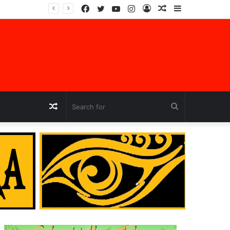
Facebook
Twitter
YouTube
Instagram
Log
Random
Sidebar
jara
In
Article
Random
Search
Article
for