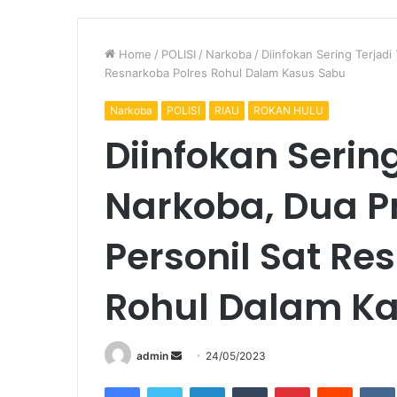
Home
/
POLISI
/
Narkoba
/
Diinfokan Sering Terjadi
Resnarkoba Polres Rohul Dalam Kasus Sabu
Narkoba
POLISI
RIAU
ROKAN HULU
Diinfokan Serin
Narkoba, Dua P
Personil Sat Re
Rohul Dalam K
Send
admin
24/05/2023
an
Facebook
Twitter
LinkedIn
Tumblr
Pinterest
Reddit