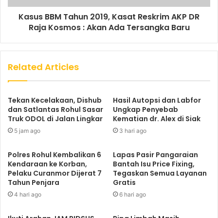
Kasus BBM Tahun 2019, Kasat Reskrim AKP DR
Raja Kosmos : Akan Ada Tersangka Baru
Related Articles
Tekan Kecelakaan, Dishub
Hasil Autopsi dan Labfor
dan Satlantas Rohul Sasar
Ungkap Penyebab
Truk ODOL di Jalan Lingkar
Kematian dr. Alex di Siak
5 jam ago
3 hari ago
Polres Rohul Kembalikan 6
Lapas Pasir Pangaraian
Kendaraan ke Korban,
Bantah Isu Price Fixing,
Pelaku Curanmor Dijerat 7
Tegaskan Semua Layanan
Tahun Penjara
Gratis
4 hari ago
6 hari ago