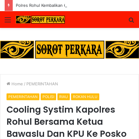
Polres Rohul Kembalikan 6 Kendaraan ke Korban, Pelaku Curanmor Dijerat 7 Tahun Penjara
Menu
S
fo
Home
/
PEMERINTAHAN
PEMERINTAHAN
POLISI
RIAU
ROKAN HULU
Cooling Systim Kapolres
Rohul Bersama Ketua
Bawaslu Dan KPU Ke Posko