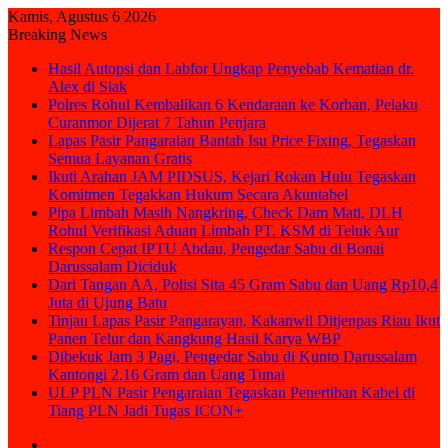
Kamis, Agustus 6 2026
Breaking News
Hasil Autopsi dan Labfor Ungkap Penyebab Kematian dr.
Alex di Siak
Polres Rohul Kembalikan 6 Kendaraan ke Korban, Pelaku
Curanmor Dijerat 7 Tahun Penjara
Lapas Pasir Pangaraian Bantah Isu Price Fixing, Tegaskan
Semua Layanan Gratis
Ikuti Arahan JAM PIDSUS, Kejari Rokan Hulu Tegaskan
Komitmen Tegakkan Hukum Secara Akuntabel
Pipa Limbah Masih Nangkring, Check Dam Mati, DLH
Rohul Verifikasi Aduan Limbah PT. KSM di Teluk Aur
Respon Cepat IPTU Abdau, Pengedar Sabu di Bonai
Darussalam Diciduk
Dari Tangan AA, Polisi Sita 45 Gram Sabu dan Uang Rp10,4
Juta di Ujung Batu
Tinjau Lapas Pasir Pangarayan, Kakanwil Ditjenpas Riau Ikut
Panen Telur dan Kangkung Hasil Karya WBP
Dibekuk Jam 3 Pagi, Pengedar Sabu di Kunto Darussalam
Kantongi 2,16 Gram dan Uang Tunai
ULP PLN Pasir Pengaraian Tegaskan Penertiban Kabel di
Tiang PLN Jadi Tugas ICON+
Sidebar