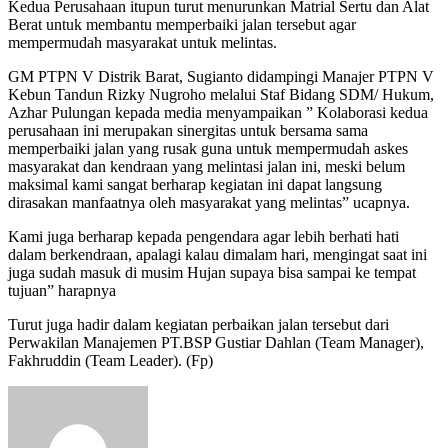
Kedua Perusahaan itupun turut menurunkan Matrial Sertu dan Alat
Berat untuk membantu memperbaiki jalan tersebut agar
mempermudah masyarakat untuk melintas.
GM PTPN V Distrik Barat, Sugianto didampingi Manajer PTPN V
Kebun Tandun Rizky Nugroho melalui Staf Bidang SDM/ Hukum,
Azhar Pulungan kepada media menyampaikan ” Kolaborasi kedua
perusahaan ini merupakan sinergitas untuk bersama sama
memperbaiki jalan yang rusak guna untuk mempermudah askes
masyarakat dan kendraan yang melintasi jalan ini, meski belum
maksimal kami sangat berharap kegiatan ini dapat langsung
dirasakan manfaatnya oleh masyarakat yang melintas” ucapnya.
Kami juga berharap kepada pengendara agar lebih berhati hati
dalam berkendraan, apalagi kalau dimalam hari, mengingat saat ini
juga sudah masuk di musim Hujan supaya bisa sampai ke tempat
tujuan” harapnya
Turut juga hadir dalam kegiatan perbaikan jalan tersebut dari
Perwakilan Manajemen PT.BSP Gustiar Dahlan (Team Manager),
Fakhruddin (Team Leader). (Fp)
Send
an
email