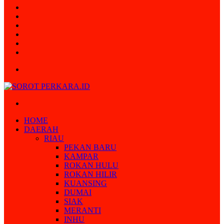
Random
Article
Log
In
Instagram
YouTube
Twitter
Facebook
Menu
Search
for
HOME
DAERAH
RIAU
PEKAN BARU
KAMPAR
ROKAN HULU
ROKAN HILIR
KUANSING
DUMAI
SIAK
MERANTI
INHU