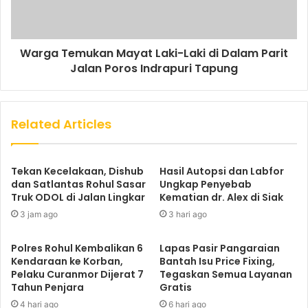
Warga Temukan Mayat Laki-Laki di Dalam Parit
Jalan Poros Indrapuri Tapung
Related Articles
Tekan Kecelakaan, Dishub
Hasil Autopsi dan Labfor
dan Satlantas Rohul Sasar
Ungkap Penyebab
Truk ODOL di Jalan Lingkar
Kematian dr. Alex di Siak
3 jam ago
3 hari ago
Polres Rohul Kembalikan 6
Lapas Pasir Pangaraian
Kendaraan ke Korban,
Bantah Isu Price Fixing,
Pelaku Curanmor Dijerat 7
Tegaskan Semua Layanan
Tahun Penjara
Gratis
4 hari ago
6 hari ago