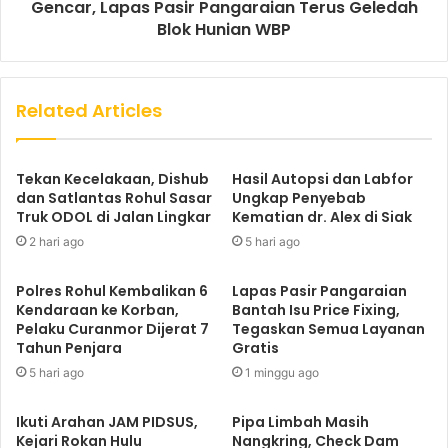
Gencar, Lapas Pasir Pangaraian Terus Geledah
Blok Hunian WBP
Related Articles
Tekan Kecelakaan, Dishub
Hasil Autopsi dan Labfor
dan Satlantas Rohul Sasar
Ungkap Penyebab
Truk ODOL di Jalan Lingkar
Kematian dr. Alex di Siak
2 hari ago
5 hari ago
Polres Rohul Kembalikan 6
Lapas Pasir Pangaraian
Kendaraan ke Korban,
Bantah Isu Price Fixing,
Pelaku Curanmor Dijerat 7
Tegaskan Semua Layanan
Tahun Penjara
Gratis
5 hari ago
1 minggu ago
Ikuti Arahan JAM PIDSUS,
Pipa Limbah Masih
Kejari Rokan Hulu
Nangkring, Check Dam