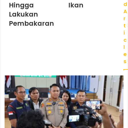
Hingga
Ikan
d
A
Lakukan
r
Pembakaran
t
i
c
l
e
s