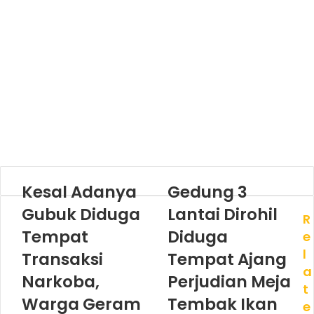
Kesal Adanya
Gedung 3
Gubuk Diduga
Lantai Dirohil
R
Tempat
Diduga
e
l
Transaksi
Tempat Ajang
a
Narkoba,
Perjudian Meja
t
Warga Geram
Tembak Ikan
e