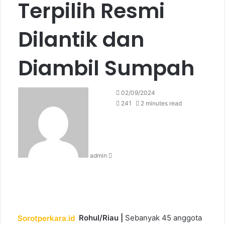
Terpilih Resmi
Dilantik dan
Diambil Sumpah
Send
02/09/2024
an
241
2 minutes read
email
admin
Sorotperkara.id
Rohul/Riau |
Sebanyak 45 anggota