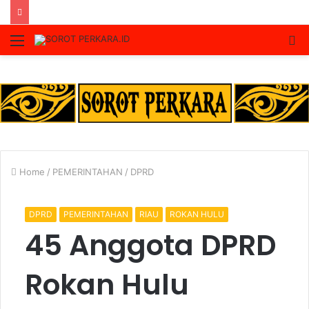
Menu
S
fo
Home
/
PEMERINTAHAN
/
DPRD
DPRD
PEMERINTAHAN
RIAU
ROKAN HULU
45 Anggota DPRD
Rokan Hulu