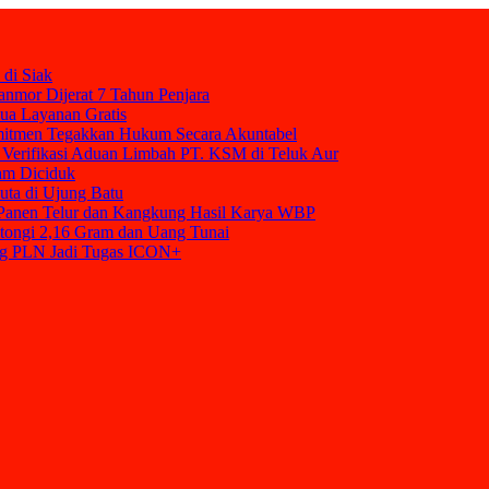
 di Siak
nmor Dijerat 7 Tahun Penjara
mua Layanan Gratis
mitmen Tegakkan Hukum Secara Akuntabel
Verifikasi Aduan Limbah PT. KSM di Teluk Aur
am Diciduk
uta di Ujung Batu
t Panen Telur dan Kangkung Hasil Karya WBP
tongi 2,16 Gram dan Uang Tunai
ang PLN Jadi Tugas ICON+