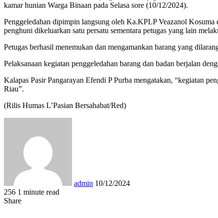
kamar hunian Warga Binaan pada Selasa sore (10/12/2024).
Penggeledahan dipimpin langsung oleh Ka.KPLP Veazanol Kosuma da
penghuni dikeluarkan satu persatu sementara petugas yang lain mela
Petugas berhasil menemukan dan mengamankan barang yang dilarang.
Pelaksanaan kegiatan penggeledahan barang dan badan berjalan denga
Kalapas Pasir Pangarayan Efendi P Purba mengatakan, “kegiatan pen
Riau”.
(Rilis Humas L’Pasian Bersahabat/Red)
Send
an
email
admin
10/12/2024
256
1 minute read
Facebook
Twitter
LinkedIn
Tumblr
Pinterest
Reddit
VKontakte
Odnoklassniki
Pocket
WhatsApp
Share
Print
Share
via
Facebook
Twitter
LinkedIn
Tumblr
Pinterest
Reddit
VKontakte
Odnoklassniki
Pocket
Share
Print
Email
via