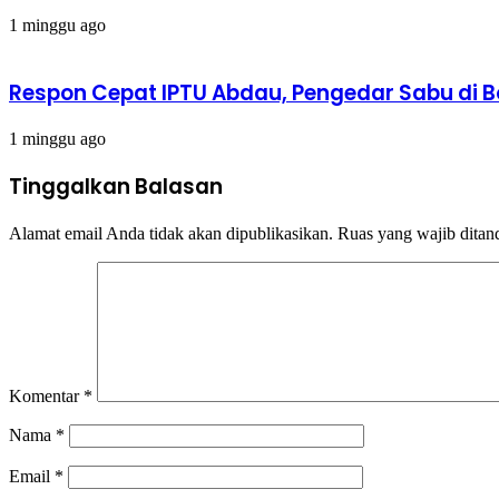
1 minggu ago
Respon Cepat IPTU Abdau, Pengedar Sabu di 
1 minggu ago
Tinggalkan Balasan
Alamat email Anda tidak akan dipublikasikan.
Ruas yang wajib ditan
Komentar
*
Nama
*
Email
*