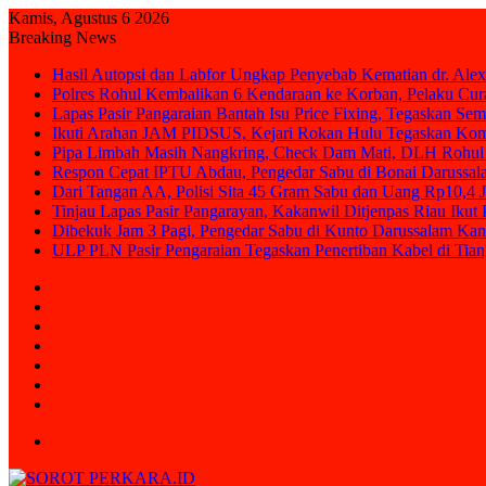
Kamis, Agustus 6 2026
Breaking News
Hasil Autopsi dan Labfor Ungkap Penyebab Kematian dr. Alex
Polres Rohul Kembalikan 6 Kendaraan ke Korban, Pelaku Cura
Lapas Pasir Pangaraian Bantah Isu Price Fixing, Tegaskan Se
Ikuti Arahan JAM PIDSUS, Kejari Rokan Hulu Tegaskan Ko
Pipa Limbah Masih Nangkring, Check Dam Mati, DLH Rohul 
Respon Cepat IPTU Abdau, Pengedar Sabu di Bonai Darussal
Dari Tangan AA, Polisi Sita 45 Gram Sabu dan Uang Rp10,4 J
Tinjau Lapas Pasir Pangarayan, Kakanwil Ditjenpas Riau Iku
Dibekuk Jam 3 Pagi, Pengedar Sabu di Kunto Darussalam Kan
ULP PLN Pasir Pengaraian Tegaskan Penertiban Kabel di Ti
Sidebar
Random
Article
Log
In
Instagram
YouTube
Twitter
Facebook
Menu