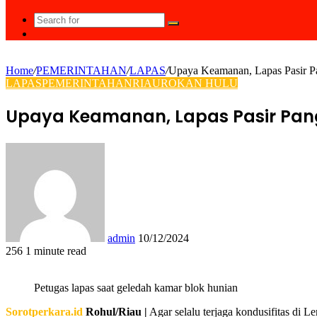
Search
Random
for
Article
Home
/
PEMERINTAHAN
/
LAPAS
/
Upaya Keamanan, Lapas Pasir P
LAPAS
PEMERINTAHAN
RIAU
ROKAN HULU
Upaya Keamanan, Lapas Pasir Pan
Send
an
email
admin
10/12/2024
256
1 minute read
Facebook
Twitter
LinkedIn
Tumblr
Pinterest
Reddit
VKontakte
Odnoklassniki
Pocket
WhatsApp
Share
Print
via
Petugas lapas saat geledah kamar blok hunian
Email
Sorotperkara.id
Rohul/Riau |
Agar selalu terjaga kondusifitas di 