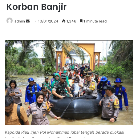
Korban Banjir
Send
admin
10/01/2024
1,346
1 minute read
an
email
Kapolda Riau Irjen Pol Mohammad Iqbal tengah berada dilokasi