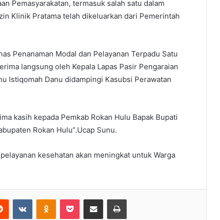
an Pemasyarakatan, termasuk salah satu dalam
zin Klinik Pratama telah dikeluarkan dari Pemerintah
Dinas Penanaman Modal dan Pelayanan Terpadu Satu
erima langsung oleh Kepala Lapas Pasir Pengaraian
Sunu Istiqomah Danu didampingi Kasubsi Perawatan
 terima kasih kepada Pemkab Rokan Hulu Bapak Bupati
abupaten Rokan Hulu”.Ucap Sunu.
a pelayanan kesehatan akan meningkat untuk Warga
erest
Reddit
VKontakte
Odnoklassniki
Pocket
Share via Email
Print