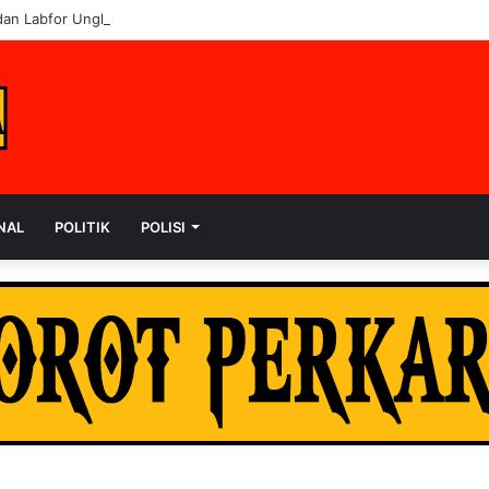
dan Labfor Ungkap Penyebab Kematian dr. Alex di Siak
NAL
POLITIK
POLISI