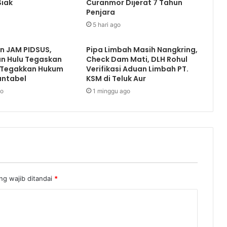
Siak
Curanmor Dijerat 7 Tahun
Penjara
5 hari ago
an JAM PIDSUS,
Pipa Limbah Masih Nangkring,
an Hulu Tegaskan
Check Dam Mati, DLH Rohul
 Tegakkan Hukum
Verifikasi Aduan Limbah PT.
untabel
KSM di Teluk Aur
go
1 minggu ago
ng wajib ditandai
*