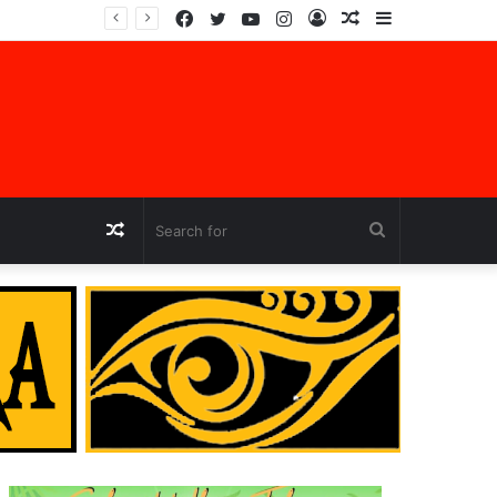
Facebook
Twitter
YouTube
Instagram
Log
Random
Sidebar
In
Article
Random
Search
Article
for