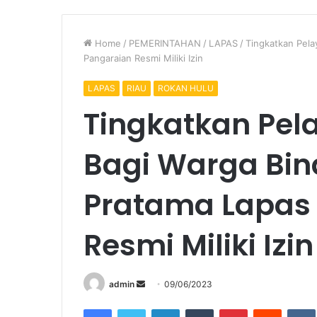
Home
/
PEMERINTAHAN
/
LAPAS
/
Tingkatkan Pela
Pangaraian Resmi Miliki Izin
LAPAS
RIAU
ROKAN HULU
Tingkatkan Pel
Bagi Warga Bina
Pratama Lapas 
Resmi Miliki Izin
Send
admin
09/06/2023
an
Facebook
Twitter
LinkedIn
Tumblr
Pinterest
Reddit