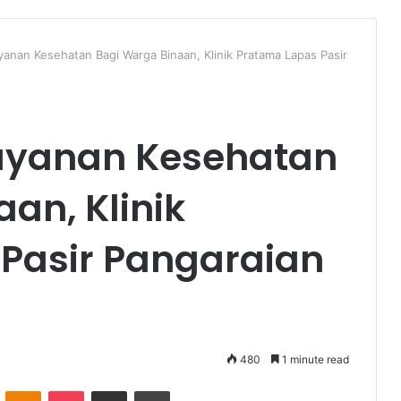
yanan Kesehatan Bagi Warga Binaan, Klinik Pratama Lapas Pasir
ayanan Kesehatan
an, Klinik
Pasir Pangaraian
480
1 minute read
VKontakte
Odnoklassniki
Pocket
Share via Email
Print