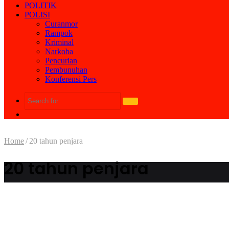
POLITIK
POLISI
Curanmor
Rampok
Kriminal
Narkoba
Pencurian
Pembunuhan
Konferensi Pers
Search
Random
for
Article
Home
/
20 tahun penjara
20 tahun penjara