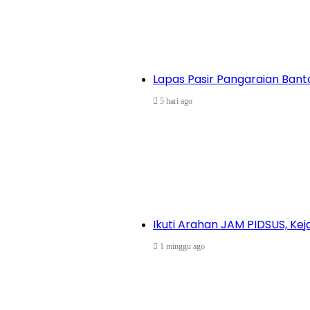
Lapas Pasir Pangaraian Banta
5 hari ago
Ikuti Arahan JAM PIDSUS, K
1 minggu ago