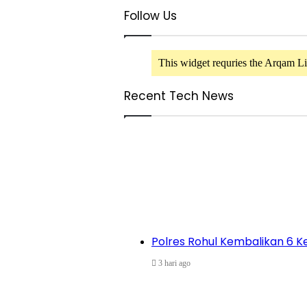
Follow Us
This widget requries the Arqam Lit
Recent Tech News
Polres Rohul Kembalikan 6 K
3 hari ago