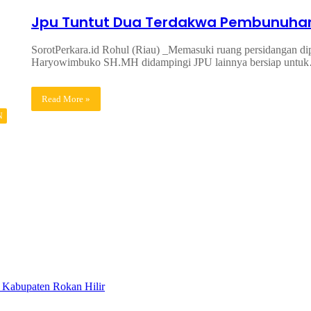
Jpu Tuntut Dua Terdakwa Pembunuhan 
SorotPerkara.id Rohul (Riau) _Memasuki ruang persidangan dipe
Haryowimbuko SH.MH didampingi JPU lainnya bersiap untu
Read More »
N
Kabupaten Rokan Hilir