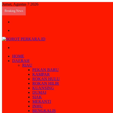
Jumat, Agustus 7 2026
Breaking News
Log
In
Menu
Search
for
HOME
DAERAH
RIAU
PEKAN BARU
KAMPAR
ROKAN HULU
ROKAN HILIR
KUANSING
DUMAI
SIAK
MERANTI
INHU
BENGKALIS