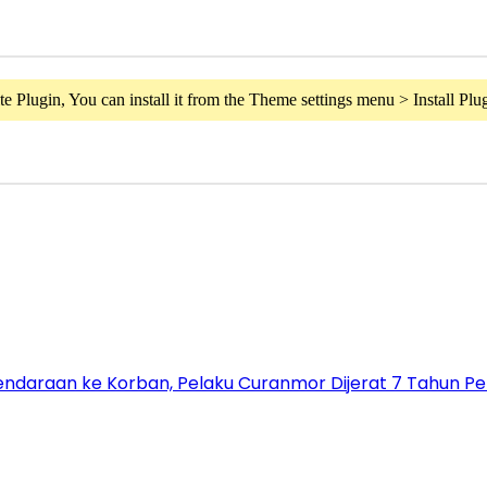
e Plugin, You can install it from the Theme settings menu > Install Plug
endaraan ke Korban, Pelaku Curanmor Dijerat 7 Tahun Pe