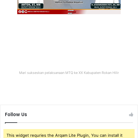
Mari sukseskan pelaksanaan MTQ ke XX Kabupaten Rokan Hilir
Follow Us
This widget requries the Arqam Lite Plugin, You can install it