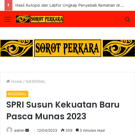
Hasil Autopsi dan Labfor Ungkap Penyebab Kematian dr. Alex di Siak
Menu
S
fo
Home
/
NASIONAL
NASIONAL
SPRI Susun Kekuatan Baru
Pasca Munas 2023
Send
admin
12/04/2023
309
3 minutes read