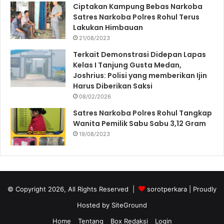
Ciptakan Kampung Bebas Narkoba
Satres Narkoba Polres Rohul Terus
Lakukan Himbauan
21/08/2023
Terkait Demonstrasi Didepan Lapas
Kelas I Tanjung Gusta Medan,
Joshrius: Polisi yang memberikan Ijin
Harus Diberikan Saksi
08/02/2026
Satres Narkoba Polres Rohul Tangkap
Wanita Pemilik Sabu Sabu 3,12 Gram
19/08/2023
© Copyright 2026, All Rights Reserved |
sorotperkara
| Proudly
Hosted by
SiteGround
Home
Tentang
Box Redaksi
Login