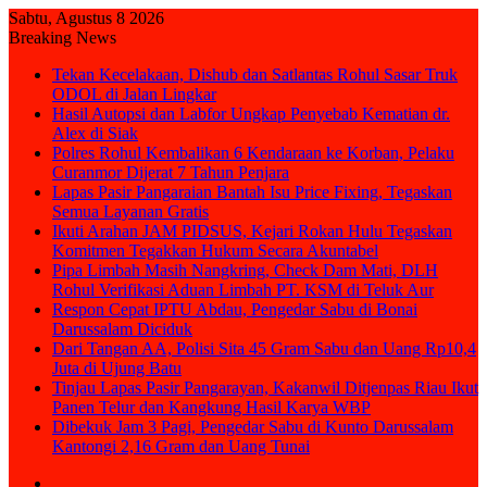
Sabtu, Agustus 8 2026
Breaking News
Tekan Kecelakaan, Dishub dan Satlantas Rohul Sasar Truk
ODOL di Jalan Lingkar
Hasil Autopsi dan Labfor Ungkap Penyebab Kematian dr.
Alex di Siak
Polres Rohul Kembalikan 6 Kendaraan ke Korban, Pelaku
Curanmor Dijerat 7 Tahun Penjara
Lapas Pasir Pangaraian Bantah Isu Price Fixing, Tegaskan
Semua Layanan Gratis
Ikuti Arahan JAM PIDSUS, Kejari Rokan Hulu Tegaskan
Komitmen Tegakkan Hukum Secara Akuntabel
Pipa Limbah Masih Nangkring, Check Dam Mati, DLH
Rohul Verifikasi Aduan Limbah PT. KSM di Teluk Aur
Respon Cepat IPTU Abdau, Pengedar Sabu di Bonai
Darussalam Diciduk
Dari Tangan AA, Polisi Sita 45 Gram Sabu dan Uang Rp10,4
Juta di Ujung Batu
Tinjau Lapas Pasir Pangarayan, Kakanwil Ditjenpas Riau Ikut
Panen Telur dan Kangkung Hasil Karya WBP
Dibekuk Jam 3 Pagi, Pengedar Sabu di Kunto Darussalam
Kantongi 2,16 Gram dan Uang Tunai
Sidebar