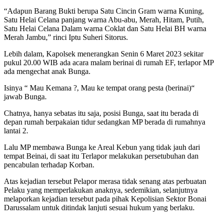
“Adapun Barang Bukti berupa Satu Cincin Gram warna Kuning,
Satu Helai Celana panjang warna Abu-abu, Merah, Hitam, Putih,
Satu Helai Celana Dalam warna Coklat dan Satu Helai BH warna
Merah Jambu,” rinci Iptu Suheri Sitorus.
Lebih dalam, Kapolsek menerangkan Senin 6 Maret 2023 sekitar
pukul 20.00 WIB ada acara malam berinai di rumah EF, terlapor MP
ada mengechat anak Bunga.
Isinya “ Mau Kemana ?, Mau ke tempat orang pesta (berinai)“
jawab Bunga.
Chatnya, hanya sebatas itu saja, posisi Bunga, saat itu berada di
depan rumah berpakaian tidur sedangkan MP berada di rumahnya
lantai 2.
Lalu MP membawa Bunga ke Areal Kebun yang tidak jauh dari
tempat Beinai, di saat itu Terlapor melakukan persetubuhan dan
pencabulan terhadap Korban.
Atas kejadian tersebut Pelapor merasa tidak senang atas perbuatan
Pelaku yang memperlakukan anaknya, sedemikian, selanjutnya
melaporkan kejadian tersebut pada pihak Kepolisian Sektor Bonai
Darussalam untuk ditindak lanjuti sesuai hukum yang berlaku.