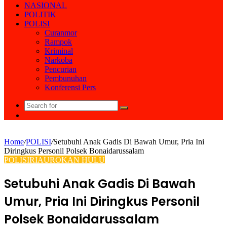
NASIONAL
POLITIK
POLISI
Curanmor
Rampok
Kriminal
Narkoba
Pencurian
Pembunuhan
Konferensi Pers
Search
Random
for
Article
Home
/
POLISI
/
Setubuhi Anak Gadis Di Bawah Umur, Pria Ini
Diringkus Personil Polsek Bonaidarussalam
POLISI
RIAU
ROKAN HULU
Setubuhi Anak Gadis Di Bawah
Umur, Pria Ini Diringkus Personil
Polsek Bonaidarussalam