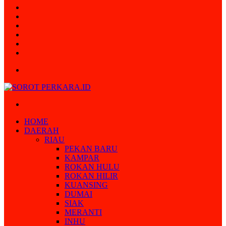
Random
Article
Log
In
Instagram
YouTube
Twitter
Facebook
Menu
Search
for
HOME
DAERAH
RIAU
PEKAN BARU
KAMPAR
ROKAN HULU
ROKAN HILIR
KUANSING
DUMAI
SIAK
MERANTI
INHU