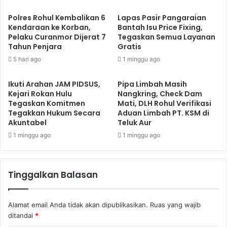
Polres Rohul Kembalikan 6
Lapas Pasir Pangaraian
Kendaraan ke Korban,
Bantah Isu Price Fixing,
Pelaku Curanmor Dijerat 7
Tegaskan Semua Layanan
Tahun Penjara
Gratis
5 hari ago
1 minggu ago
Ikuti Arahan JAM PIDSUS,
Pipa Limbah Masih
Kejari Rokan Hulu
Nangkring, Check Dam
Tegaskan Komitmen
Mati, DLH Rohul Verifikasi
Tegakkan Hukum Secara
Aduan Limbah PT. KSM di
Akuntabel
Teluk Aur
1 minggu ago
1 minggu ago
Tinggalkan Balasan
Alamat email Anda tidak akan dipublikasikan.
Ruas yang wajib
ditandai
*