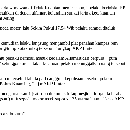
ada wartawan di Teluk Kuantan menjelaskan, “pelaku berinisial BP
etakkan di depan alfamart kelurahan sungai jering kec. kuantan
i Jering.
eda motor, lalu Sekira Pukul 17.54 Wib pelaku sampai diteluk
gga kemudian lelaku langsung mengambil plat penahan kampas rem
g/tutup kotak infaq tersebut,” ungkap AKP Linter.
lalu pekaku kembali masuk kedalam Alfamart dan berpura – pura
“ sehingga karena takut ketahuan pelaku meninggalkan uang tersebut
art tersebut lalu kepada anggota kepolisian tersebut pelaku
Polres Kuansing, ” ujar AKP Linter.
ngamankan 1 (satu) buah kontak infaq mesjid alfurqan kelurahan
1 (satu) unit sepeda motor merk supra x 125 warna hitam ” Jelas AKP
secara hukum”.