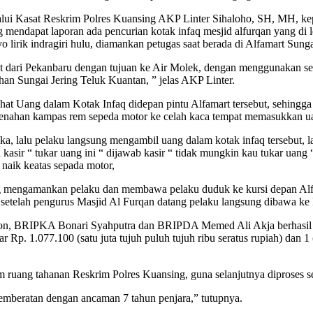
ui Kasat Reskrim Polres Kuansing AKP Linter Sihaloho, SH, MH, kep
 mendapat laporan ada pencurian kotak infaq mesjid alfurqan yang di l
irik indragiri hulu, diamankan petugas saat berada di Alfamart Sunga
t dari Pekanbaru dengan tujuan ke Air Molek, dengan menggunakan sep
han Sungai Jering Teluk Kuantan, ” jelas AKP Linter.
elihat Uang dalam Kotak Infaq didepan pintu Alfamart tersebut, sehin
 penahan kampas rem sepeda motor ke celah kaca tempat memasukkan uan
ka, lalu pelaku langsung mengambil uang dalam kotak infaq tersebut, 
sir “ tukar uang ini “ dijawab kasir “ tidak mungkin kau tukar uang 
naik keatas sepada motor,
ng mengamankan pelaku dan membawa pelaku duduk ke kursi depan Alfam
 setelah pengurus Masjid Al Furqan datang pelaku langsung dibawa ke 
n, BRIPKA Bonari Syahputra dan BRIPDA Memed Ali Akja berhasil me
ar Rp. 1.077.100 (satu juta tujuh puluh tujuh ribu seratus rupiah) dan 
 ruang tahanan Reskrim Polres Kuansing, guna selanjutnya diproses 
pemberatan dengan ancaman 7 tahun penjara,” tutupnya.