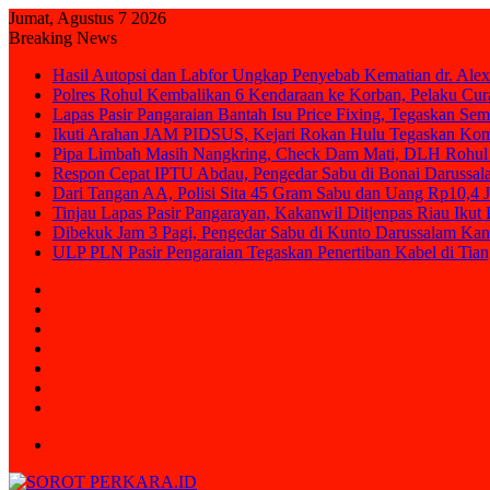
Jumat, Agustus 7 2026
Breaking News
Hasil Autopsi dan Labfor Ungkap Penyebab Kematian dr. Alex
Polres Rohul Kembalikan 6 Kendaraan ke Korban, Pelaku Cura
Lapas Pasir Pangaraian Bantah Isu Price Fixing, Tegaskan Se
Ikuti Arahan JAM PIDSUS, Kejari Rokan Hulu Tegaskan Ko
Pipa Limbah Masih Nangkring, Check Dam Mati, DLH Rohul 
Respon Cepat IPTU Abdau, Pengedar Sabu di Bonai Darussal
Dari Tangan AA, Polisi Sita 45 Gram Sabu dan Uang Rp10,4 J
Tinjau Lapas Pasir Pangarayan, Kakanwil Ditjenpas Riau Iku
Dibekuk Jam 3 Pagi, Pengedar Sabu di Kunto Darussalam Kan
ULP PLN Pasir Pengaraian Tegaskan Penertiban Kabel di Ti
Sidebar
Random
Article
Log
In
Instagram
YouTube
Twitter
Facebook
Menu