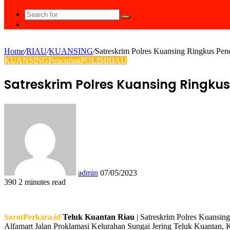
Search
Random
for
Article
Home
/
RIAU
/
KUANSING
/
Satreskrim Polres Kuansing Ringkus Penc
KUANSING
Pencurian
POLISI
RIAU
Satreskrim Polres Kuansing Ringkus
Send
an
email
admin
07/05/2023
390
2 minutes read
Facebook
Twitter
LinkedIn
Tumblr
Pinterest
Reddit
VKontakte
Odnoklassniki
Pocket
WhatsApp
Share
Print
via
Email
SorotPerkara.id
Teluk Kuantan Riau
| Satreskrim Polres Kuansing
Alfamart Jalan Proklamasi Kelurahan Sungai Jering Teluk Kuantan,