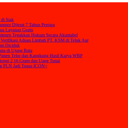
 di Siak
nmor Dijerat 7 Tahun Penjara
mua Layanan Gratis
mitmen Tegakkan Hukum Secara Akuntabel
Verifikasi Aduan Limbah PT. KSM di Teluk Aur
am Diciduk
uta di Ujung Batu
t Panen Telur dan Kangkung Hasil Karya WBP
tongi 2,16 Gram dan Uang Tunai
ang PLN Jadi Tugas ICON+