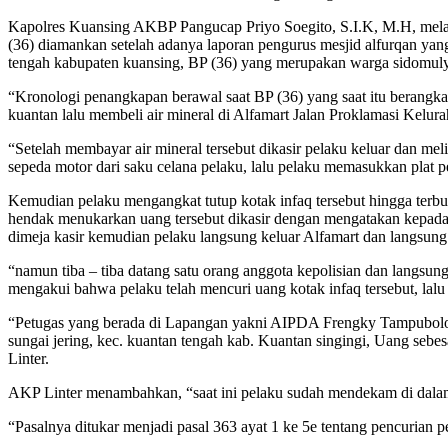
Kapolres Kuansing AKBP Pangucap Priyo Soegito, S.I.K, M.H, melal
(36) diamankan setelah adanya laporan pengurus mesjid alfurqan yang
tengah kabupaten kuansing, BP (36) yang merupakan warga sidomulyo l
“Kronologi penangkapan berawal saat BP (36) yang saat itu berangka
kuantan lalu membeli air mineral di Alfamart Jalan Proklamasi Kelura
“Setelah membayar air mineral tersebut dikasir pelaku keluar dan m
sepeda motor dari saku celana pelaku, lalu pelaku memasukkan plat
Kemudian pelaku mengangkat tutup kotak infaq tersebut hingga terbu
hendak menukarkan uang tersebut dikasir dengan mengatakan kepada ka
dimeja kasir kemudian pelaku langsung keluar Alfamart dan langsung 
“namun tiba – tiba datang satu orang anggota kepolisian dan langsu
mengakui bahwa pelaku telah mencuri uang kotak infaq tersebut, lalu
“Petugas yang berada di Lapangan yakni AIPDA Frengky Tampubolo
sungai jering, kec. kuantan tengah kab. Kuantan singingi, Uang sebes
Linter.
AKP Linter menambahkan, “saat ini pelaku sudah mendekam di dalam
“Pasalnya ditukar menjadi pasal 363 ayat 1 ke 5e tentang pencurian 