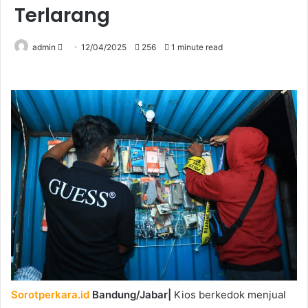
Terlarang
Send
admin
12/04/2025
256
1 minute read
an
email
Sorotperkara.id
Bandung/Jabar|
Kios berkedok menjual