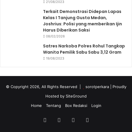
21/08/2023
Terkait Demonstrasi Didepan Lapas
Kelas I Tanjung Gusta Medan,
Joshrius: Polisi yang memberikan Ijin
Harus Diberikan Saksi
08/02/2026
Satres Narkoba Polres Rohul Tangkap
Wanita Pemilik Sabu Sabu 3,12 Gram
19/08/2023
© Copyright 2026, All Rights Reserved |
sorotperkara
| Proudly
Hosted by
SiteGround
Home
Tentang
Box Redaksi
Login
Facebook
Twitter
YouTube
Instagram