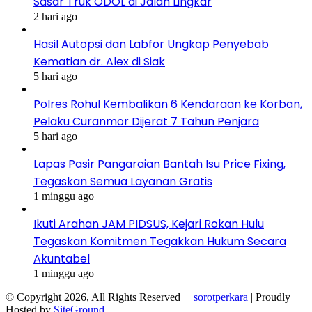
Sasar Truk ODOL di Jalan Lingkar
2 hari ago
Hasil Autopsi dan Labfor Ungkap Penyebab
Kematian dr. Alex di Siak
5 hari ago
Polres Rohul Kembalikan 6 Kendaraan ke Korban,
Pelaku Curanmor Dijerat 7 Tahun Penjara
5 hari ago
Lapas Pasir Pangaraian Bantah Isu Price Fixing,
Tegaskan Semua Layanan Gratis
1 minggu ago
Ikuti Arahan JAM PIDSUS, Kejari Rokan Hulu
Tegaskan Komitmen Tegakkan Hukum Secara
Akuntabel
1 minggu ago
© Copyright 2026, All Rights Reserved |
sorotperkara
| Proudly
Hosted by
SiteGround