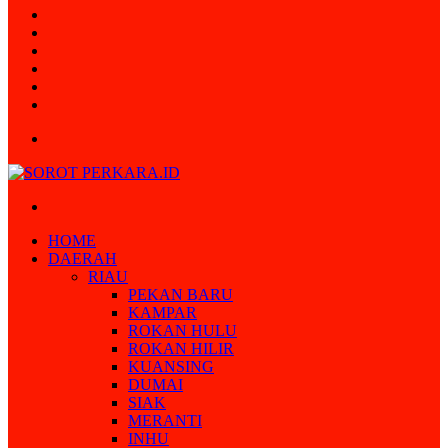
Random
Article
Log
In
Instagram
YouTube
Twitter
Facebook
Menu
Search
for
HOME
DAERAH
RIAU
PEKAN BARU
KAMPAR
ROKAN HULU
ROKAN HILIR
KUANSING
DUMAI
SIAK
MERANTI
INHU