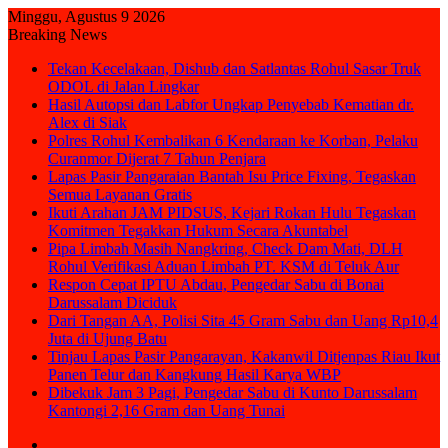
Minggu, Agustus 9 2026
Breaking News
Tekan Kecelakaan, Dishub dan Satlantas Rohul Sasar Truk
ODOL di Jalan Lingkar
Hasil Autopsi dan Labfor Ungkap Penyebab Kematian dr.
Alex di Siak
Polres Rohul Kembalikan 6 Kendaraan ke Korban, Pelaku
Curanmor Dijerat 7 Tahun Penjara
Lapas Pasir Pangaraian Bantah Isu Price Fixing, Tegaskan
Semua Layanan Gratis
Ikuti Arahan JAM PIDSUS, Kejari Rokan Hulu Tegaskan
Komitmen Tegakkan Hukum Secara Akuntabel
Pipa Limbah Masih Nangkring, Check Dam Mati, DLH
Rohul Verifikasi Aduan Limbah PT. KSM di Teluk Aur
Respon Cepat IPTU Abdau, Pengedar Sabu di Bonai
Darussalam Diciduk
Dari Tangan AA, Polisi Sita 45 Gram Sabu dan Uang Rp10,4
Juta di Ujung Batu
Tinjau Lapas Pasir Pangarayan, Kakanwil Ditjenpas Riau Ikut
Panen Telur dan Kangkung Hasil Karya WBP
Dibekuk Jam 3 Pagi, Pengedar Sabu di Kunto Darussalam
Kantongi 2,16 Gram dan Uang Tunai
Sidebar