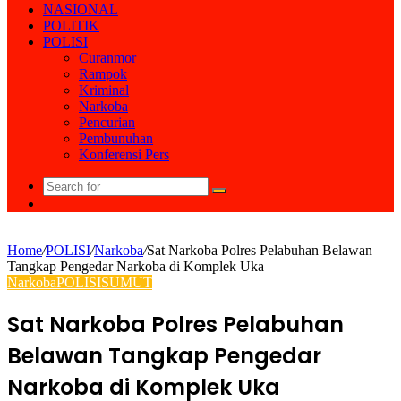
NASIONAL
POLITIK
POLISI
Curanmor
Rampok
Kriminal
Narkoba
Pencurian
Pembunuhan
Konferensi Pers
Search
Random
for
Article
Home
/
POLISI
/
Narkoba
/
Sat Narkoba Polres Pelabuhan Belawan
Tangkap Pengedar Narkoba di Komplek Uka
Narkoba
POLISI
SUMUT
Sat Narkoba Polres Pelabuhan
Belawan Tangkap Pengedar
Narkoba di Komplek Uka