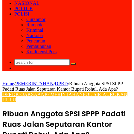
NASIONAL
POLITIK
POLISI
Curanmor
Rampok
Kriminal
Narkoba
Pencurian
Pembunuhan
Konferensi Pers
Search
Random
for
Article
Home
/
PEMERINTAHAN
/
DPRD
/
Ribuan Anggota SPSI SPPP
Padati Ruas Jalan Seputaran Kantor Bupati Rohul, Ada Apa?
DPRD
KEJAKSAAN
PEMERINTAHAN
POLISI
RIAU
ROKAN
HULU
Ribuan Anggota SPSI SPPP Padati
Ruas Jalan Seputaran Kantor