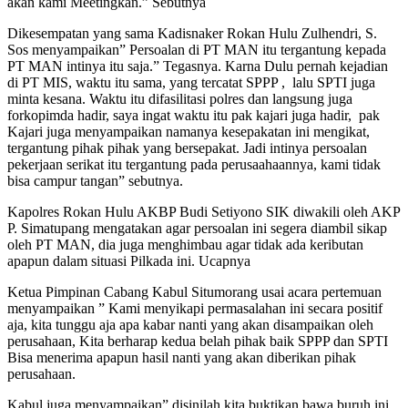
akan kami Meetingkan.” Sebutnya
Dikesempatan yang sama Kadisnaker Rokan Hulu Zulhendri, S.
Sos menyampaikan” Persoalan di PT MAN itu tergantung kepada
PT MAN intinya itu saja.” Tegasnya. Karna Dulu pernah kejadian
di PT MIS, waktu itu sama, yang tercatat SPPP , lalu SPTI juga
minta kesana. Waktu itu difasilitasi polres dan langsung juga
forkopimda hadir, saya ingat waktu itu pak kajari juga hadir, pak
Kajari juga menyampaikan namanya kesepakatan ini mengikat,
tergantung pihak pihak yang bersepakat. Jadi intinya persoalan
pekerjaan serikat itu tergantung pada perusaahaannya, kami tidak
bisa campur tangan” sebutnya.
Kapolres Rokan Hulu AKBP Budi Setiyono SIK diwakili oleh AKP
P. Simatupang mengatakan agar persoalan ini segera diambil sikap
oleh PT MAN, dia juga menghimbau agar tidak ada keributan
apapun dalam situasi Pilkada ini. Ucapnya
Ketua Pimpinan Cabang Kabul Situmorang usai acara pertemuan
menyampaikan ” Kami menyikapi permasalahan ini secara positif
aja, kita tunggu aja apa kabar nanti yang akan disampaikan oleh
perusahaan, Kita berharap kedua belah pihak baik SPPP dan SPTI
Bisa menerima apapun hasil nanti yang akan diberikan pihak
perusahaan.
Kabul juga menyampaikan” disinilah kita buktikan bawa buruh ini