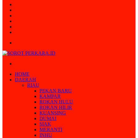
Random
Article
Log
In
Instagram
YouTube
Twitter
Facebook
Menu
Search
for
HOME
DAERAH
RIAU
PEKAN BARU
KAMPAR
ROKAN HULU
ROKAN HILIR
KUANSING
DUMAI
SIAK
MERANTI
INHU