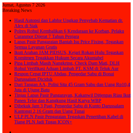
Jumat, Agustus 7 2026
Breaking News
Hasil Autopsi dan Labfor Ungkap Penyebab Kematian dr.
Alex di Siak
Polres Rohul Kembalikan 6 Kendaraan ke Korban, Pelaku
Curanmor Dijerat 7 Tahun Penjara
Lapas Pasir Pangaraian Bantah Isu Price Fixing, Tegaskan
Semua Layanan Gratis
Ikuti Arahan JAM PIDSUS, Kejari Rokan Hulu Tegaskan
Komitmen Tegakkan Hukum Secara Akuntabel
Pipa Limbah Masih Nangkring, Check Dam Mati, DLH
Rohul Verifikasi Aduan Limbah PT. KSM di Teluk Aur
Respon Cepat IPTU Abdau, Pengedar Sabu di Bonai
Darussalam Diciduk
Dari Tangan AA, Polisi Sita 45 Gram Sabu dan Uang Rp10,4
Juta di Ujung Batu
Tinjau Lapas Pasir Pangarayan, Kakanwil Ditjenpas Riau Ikut
Panen Telur dan Kangkung Hasil Karya WBP
Dibekuk Jam 3 Pagi, Pengedar Sabu di Kunto Darussalam
Kantongi 2,16 Gram dan Uang Tunai
ULP PLN Pasir Pengaraian Tegaskan Penertiban Kabel di
Tiang PLN Jadi Tugas ICON+
Sidebar