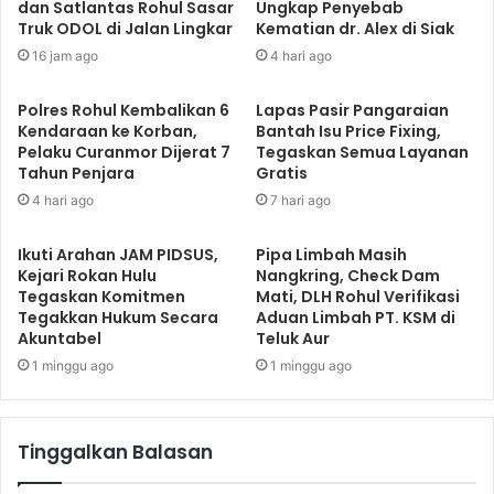
dan Satlantas Rohul Sasar
Ungkap Penyebab
Truk ODOL di Jalan Lingkar
Kematian dr. Alex di Siak
16 jam ago
4 hari ago
Polres Rohul Kembalikan 6
Lapas Pasir Pangaraian
Kendaraan ke Korban,
Bantah Isu Price Fixing,
Pelaku Curanmor Dijerat 7
Tegaskan Semua Layanan
Tahun Penjara
Gratis
4 hari ago
7 hari ago
Ikuti Arahan JAM PIDSUS,
Pipa Limbah Masih
Kejari Rokan Hulu
Nangkring, Check Dam
Tegaskan Komitmen
Mati, DLH Rohul Verifikasi
Tegakkan Hukum Secara
Aduan Limbah PT. KSM di
Akuntabel
Teluk Aur
1 minggu ago
1 minggu ago
Tinggalkan Balasan