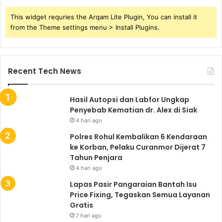
This widget requries the Arqam Lite Plugin, You can install it
from the Theme settings menu > Install Plugins.
Recent Tech News
Hasil Autopsi dan Labfor Ungkap
Penyebab Kematian dr. Alex di Siak
4 hari ago
Polres Rohul Kembalikan 6 Kendaraan
ke Korban, Pelaku Curanmor Dijerat 7
Tahun Penjara
4 hari ago
Lapas Pasir Pangaraian Bantah Isu
Price Fixing, Tegaskan Semua Layanan
Gratis
7 hari ago