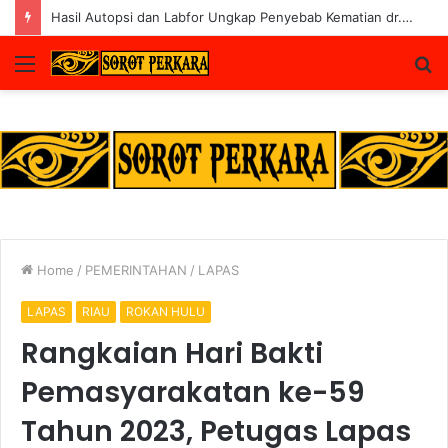
Polres Rohul Kembalikan 6 Kendaraan ke Korban, Pelaku Curanmor Dijerat 7 Tahun Penjara
Menu
S
fo
Home
/
PEMERINTAHAN
/
LAPAS
LAPAS
RIAU
ROKAN HULU
Rangkaian Hari Bakti
Pemasyarakatan ke-59
Tahun 2023, Petugas Lapas