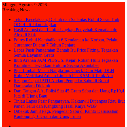
Minggu, Agustus 9 2026
Breaking News
Tekan Kecelakaan, Dishub dan Satlantas Rohul Sasar Truk
ODOL di Jalan Lingkar
Hasil Autopsi dan Labfor Ungkap Penyebab Kematian dr.
Alex di Siak
Polres Rohul Kembalikan 6 Kendaraan ke Korban, Pelaku
Curanmor Dijerat 7 Tahun Penjara
Lapas Pasir Pangaraian Bantah Isu Price Fixing, Tegaskan
Semua Layanan Gratis
Ikuti Arahan JAM PIDSUS, Kejari Rokan Hulu Tegaskan
Komitmen Tegakkan Hukum Secara Akuntabel
Pipa Limbah Masih Nangkring, Check Dam Mati, DLH
Rohul Verifikasi Aduan Limbah PT. KSM di Teluk Aur
Respon Cepat IPTU Abdau, Pengedar Sabu di Bonai
Darussalam Diciduk
Dari Tangan AA, Polisi Sita 45 Gram Sabu dan Uang Rp10,4
Juta di Ujung Batu
Tinjau Lapas Pasir Pangarayan, Kakanwil Ditjenpas Riau Ikut
Panen Telur dan Kangkung Hasil Karya WBP
Dibekuk Jam 3 Pagi, Pengedar Sabu di Kunto Darussalam
Kantongi 2,16 Gram dan Uang Tunai
Sidebar