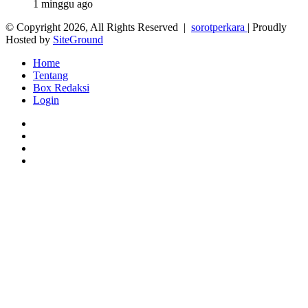
1 minggu ago
© Copyright 2026, All Rights Reserved |
sorotperkara
| Proudly
Hosted by
SiteGround
Home
Tentang
Box Redaksi
Login
Facebook
Twitter
YouTube
Instagram
Facebook
Twitter
WhatsApp
Telegram
Viber
Back
to
top
button