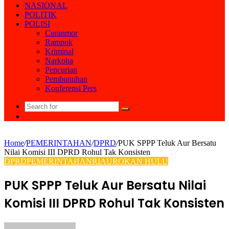
NASIONAL
POLITIK
POLISI
Curanmor
Rampok
Kriminal
Narkoba
Pencurian
Pembunuhan
Konferensi Pers
Search
Random
for
Article
Home
/
PEMERINTAHAN
/
DPRD
/
PUK SPPP Teluk Aur Bersatu
Nilai Komisi III DPRD Rohul Tak Konsisten
DPRD
PEMERINTAHAN
RIAU
ROKAN HULU
PUK SPPP Teluk Aur Bersatu Nilai
Komisi III DPRD Rohul Tak Konsisten
Send