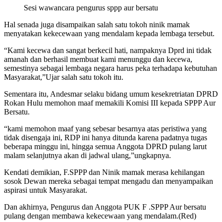
Sesi wawancara pengurus sppp aur bersatu
Hal senada juga disampaikan salah satu tokoh ninik mamak
menyatakan kekecewaan yang mendalam kepada lembaga tersebut.
“Kami kecewa dan sangat berkecil hati, nampaknya Dprd ini tidak
amanah dan berhasil membuat kami menunggu dan kecewa,
semestinya sebagai lembaga negara harus peka terhadapa kebutuhan
Masyarakat,”Ujar salah satu tokoh itu.
Sementara itu, Andesmar selaku bidang umum kesekretriatan DPRD
Rokan Hulu memohon maaf memakili Komisi III kepada SPPP Aur
Bersatu.
“kami memohon maaf yang sebesar besarnya atas peristiwa yang
tidak disengaja ini, RDP ini hanya ditunda karena padatnya tugas
beberapa minggu ini, hingga semua Anggota DPRD pulang larut
malam selanjutnya akan di jadwal ulang,”ungkapnya.
Kendati demikian, F.SPPP dan Ninik mamak merasa kehilangan
sosok Dewan mereka sebagai tempat mengadu dan menyampaikan
aspirasi untuk Masyarakat.
Dan akhirnya, Pengurus dan Anggota PUK F .SPPP Aur bersatu
pulang dengan membawa kekecewaan yang mendalam.(Red)