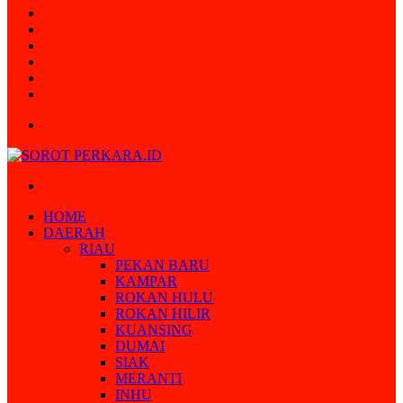
Random
Article
Log
In
Instagram
YouTube
Twitter
Facebook
Menu
Search
for
HOME
DAERAH
RIAU
PEKAN BARU
KAMPAR
ROKAN HULU
ROKAN HILIR
KUANSING
DUMAI
SIAK
MERANTI
INHU