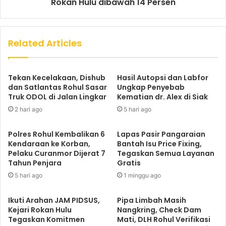
Rokan Hulu dibawah 14 Persen
Related Articles
Tekan Kecelakaan, Dishub
Hasil Autopsi dan Labfor
dan Satlantas Rohul Sasar
Ungkap Penyebab
Truk ODOL di Jalan Lingkar
Kematian dr. Alex di Siak
2 hari ago
5 hari ago
Polres Rohul Kembalikan 6
Lapas Pasir Pangaraian
Kendaraan ke Korban,
Bantah Isu Price Fixing,
Pelaku Curanmor Dijerat 7
Tegaskan Semua Layanan
Tahun Penjara
Gratis
5 hari ago
1 minggu ago
Ikuti Arahan JAM PIDSUS,
Pipa Limbah Masih
Kejari Rokan Hulu
Nangkring, Check Dam
Tegaskan Komitmen
Mati, DLH Rohul Verifikasi