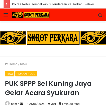
Polres Rohul Kembalikan 6 Kendaraan ke Korban, Pelaku Curanmor Dijerat 7 Tahun Penjara
Menu
S
fo
Home
/
RIAU
RIAU
ROKAN HULU
PUK SPPP Sei Kuning Jaya
Gelar Acara Syukuran
Send
admin
21/06/2024
391
1 minute read