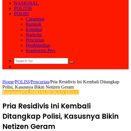
NASIONAL
POLITIK
POLISI
Curanmor
Rampok
Kriminal
Narkoba
Pencurian
Pembunuhan
Konferensi Pers
Search
Random
for
Article
Home
/
POLISI
/
Pencurian
/
Pria Residivis Ini Kembali Ditangkap
Polisi, Kasusnya Bikin Netizen Geram
Pencurian
POLISI
RIAU
ROKAN HULU
Pria Residivis Ini Kembali
Ditangkap Polisi, Kasusnya Bikin
Netizen Geram