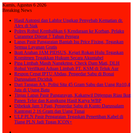
Kamis, Agustus 6 2026
Breaking News
Hasil Autopsi dan Labfor Ungkap Penyebab Kematian dr.
Alex di Siak
Polres Rohul Kembalikan 6 Kendaraan ke Korban, Pelaku
Curanmor Dijerat 7 Tahun Penjara
Lapas Pasir Pangaraian Bantah Isu Price Fixing, Tegaskan
Semua Layanan Gratis
Ikuti Arahan JAM PIDSUS, Kejari Rokan Hulu Tegaskan
Komitmen Tegakkan Hukum Secara Akuntabel
Pipa Limbah Masih Nangkring, Check Dam Mati, DLH
Rohul Verifikasi Aduan Limbah PT. KSM di Teluk Aur
Respon Cepat IPTU Abdau, Pengedar Sabu di Bonai
Darussalam Diciduk
Dari Tangan AA, Polisi Sita 45 Gram Sabu dan Uang Rp10,4
Juta di Ujung Batu
Tinjau Lapas Pasir Pangarayan, Kakanwil Ditjenpas Riau Ikut
Panen Telur dan Kangkung Hasil Karya WBP
Dibekuk Jam 3 Pagi, Pengedar Sabu di Kunto Darussalam
Kantongi 2,16 Gram dan Uang Tunai
ULP PLN Pasir Pengaraian Tegaskan Penertiban Kabel di
Tiang PLN Jadi Tugas ICON+
Sidebar