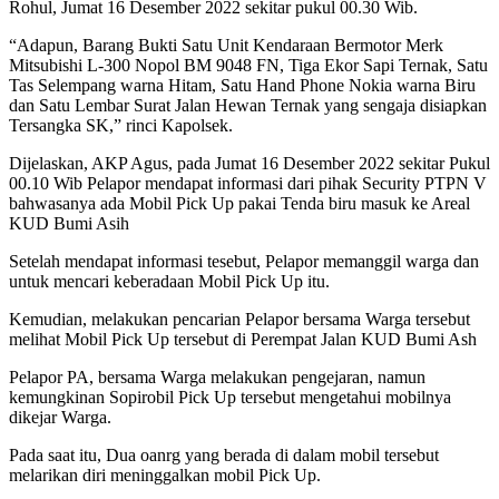
Rohul, Jumat 16 Desember 2022 sekitar pukul 00.30 Wib.
“Adapun, Barang Bukti Satu Unit Kendaraan Bermotor Merk
Mitsubishi L-300 Nopol BM 9048 FN, Tiga Ekor Sapi Ternak, Satu
Tas Selempang warna Hitam, Satu Hand Phone Nokia warna Biru
dan Satu Lembar Surat Jalan Hewan Ternak yang sengaja disiapkan
Tersangka SK,” rinci Kapolsek.
Dijelaskan, AKP Agus, pada Jumat 16 Desember 2022 sekitar Pukul
00.10 Wib Pelapor mendapat informasi dari pihak Security PTPN V
bahwasanya ada Mobil Pick Up pakai Tenda biru masuk ke Areal
KUD Bumi Asih
Setelah mendapat informasi tesebut, Pelapor memanggil warga dan
untuk mencari keberadaan Mobil Pick Up itu.
Kemudian, melakukan pencarian Pelapor bersama Warga tersebut
melihat Mobil Pick Up tersebut di Perempat Jalan KUD Bumi Ash
Pelapor PA, bersama Warga melakukan pengejaran, namun
kemungkinan Sopirobil Pick Up tersebut mengetahui mobilnya
dikejar Warga.
Pada saat itu, Dua oanrg yang berada di dalam mobil tersebut
melarikan diri meninggalkan mobil Pick Up.