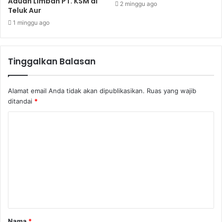
Aduan Limbah PT. KSM di
2 minggu ago
Teluk Aur
1 minggu ago
Tinggalkan Balasan
Alamat email Anda tidak akan dipublikasikan.
Ruas yang wajib
ditandai
*
Nama
*