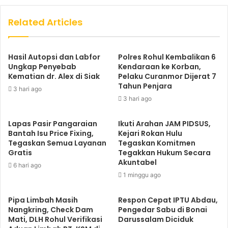
Related Articles
Hasil Autopsi dan Labfor
Polres Rohul Kembalikan 6
Ungkap Penyebab
Kendaraan ke Korban,
Kematian dr. Alex di Siak
Pelaku Curanmor Dijerat 7
Tahun Penjara
3 hari ago
3 hari ago
Lapas Pasir Pangaraian
Ikuti Arahan JAM PIDSUS,
Bantah Isu Price Fixing,
Kejari Rokan Hulu
Tegaskan Semua Layanan
Tegaskan Komitmen
Gratis
Tegakkan Hukum Secara
Akuntabel
6 hari ago
1 minggu ago
Pipa Limbah Masih
Respon Cepat IPTU Abdau,
Nangkring, Check Dam
Pengedar Sabu di Bonai
Mati, DLH Rohul Verifikasi
Darussalam Diciduk