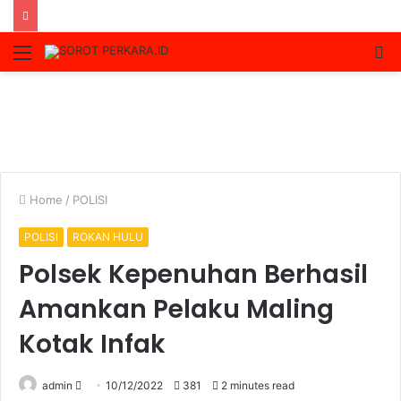
Menu
S
fo
Home
/
POLISI
POLISI
ROKAN HULU
Polsek Kepenuhan Berhasil
Amankan Pelaku Maling
Kotak Infak
Send
admin
10/12/2022
381
2 minutes read