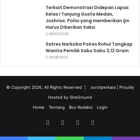
Terkait Demonstrasi Didepan Lapas
Kelas I Tanjung Gusta Medan,
Joshrius: Polisi yang memberikan Ijin
Harus Diberikan Saksi
08/02/2026
Satres Narkoba Polres Rohul Tangkap
Wanita Pemilik Sabu Sabu 3,12 Gram
19/08/2023
© Copyright 2026, All Rights Reserved |
sorotperkara
| Proudly
Hosted by
SiteGround
Home
Tentang
Box Redaksi
Login
Facebook
Twitter
YouTube
Instagram